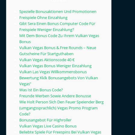
Spezielle Bonusaktionen Und Promotionen
Freispiele Ohne Einzahlung
Gibt Sera Einen Bonus Computer Code Für
Freispiele Weniger Einzahlung?
Mit Dem Bonus Code Zu Ihrem Vulkan Vegas
Bonus
Vulkan Vegas Bonus & Free Rounds – Neue
Gutscheine Für Startguthaben
Vulkan Vegas Aktionscode 40 €
Vulkan Vegas Bonus Weniger Einzahlung
Vulkan Las Vegas Willkommensbonus
Bewertung Kklk Bonusangebots Von Vulkan
Vegas”
Was Ist Ein Bonus Code?
Freunde Werben Sowie Andere Bonusse
Wie Holt Person Sich Den Feuer Speiender Berg
(umgangssprachlich) Vegas Promo Program
Code?
Bonusangebot Für Highroller
Vulkan Vegas Live Casino Bonus
Beliebte Spiele Für Freespins Bei Vulkan Vegas