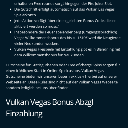
erhaltenen Free rounds sorgt hingegen der Fire Joker Slot.
Die Gutschrift erfolgt automatisch auf das Vulkan Las vegas
Spielerkonto.
Jede Aktion verfügt über einen geliebten Bonus Code, dieser
aktiviert werden so muss.”
Insbesondere der Feuer speiender berg (umgangssprachlich)
Vegas Willkommensbonus des bis zu 1510€ wird die Neugierde
vieler Neukunden wecken.
Vulkan Vegas Freispiele mit Einzahlung gibt es in Blandning mit
dem Willkommensbonus für Neukunden.
Gutscheine für Gratisguthaben oder Free of charge Spins sorgen für
einen fröhlichen Start in Online Spielcasinos. Vulkan Vegas
Gutscheine bieten wir unseren Lesern exklusiv hierbei auf unserer
Webseite an. Diese Rules sind nicht auf der Vulkan Vegas Webseite,
sondern lediglich bei uns über finden.
Vulkan Vegas Bonus Abzgl
Einzahlung