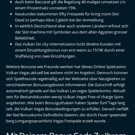
Auch beim Baccarat gilt die Regelung 40-maliges umsetzen c/o
einem Prozentsatz vonseiten 15%.
Neukunden bekommen fifty Freispiele für living room Slot
Dead or perhaps Alive 2 gleich bei der Anmeldung.
In wirklich Deutschland aber auch anderen Ländern erfreut sich
der Slot machine mit Symbolen aus dem alten Ägypten grosser
Beliebtheit.
Das Vulkan Sin city Internetcasino lockt direkte Kunden mit
einem Einzahlungsbonus von erst wenn zu 1510€ durch einer
Staffelung von zwei Einzahlungen.
Weitere Bonusse wie Freunde werben hat dieses Online Spielcasino
Vulkan Vegas aktuell bei weitem nicht im Angebot. Dennoch können
sich Spielfreunde regelmäßig auf der Webseite über Neuigkeiten zu
verschiedenen Bonusangeboten informieren. Die Gutschrift erfolgt
automatisch gerade auf das Vulkan Las vegas Spielerkonto. Aktuell
sein für Bestandskunden wenig Vulkan Vegas Free of charge Spins
angeboten. Wie beim Bonusguthaben haben Spieler fünf Tage lang
zeit, die Vulkan Vegas Bonusbedingungen zu erfüllen. Danach verfällt
der feel Bonuskonto befindliche Gewinn, der durch Feuer speiender
berg (umgangssprachlich) Vegas Freispiele erzielt wurde.