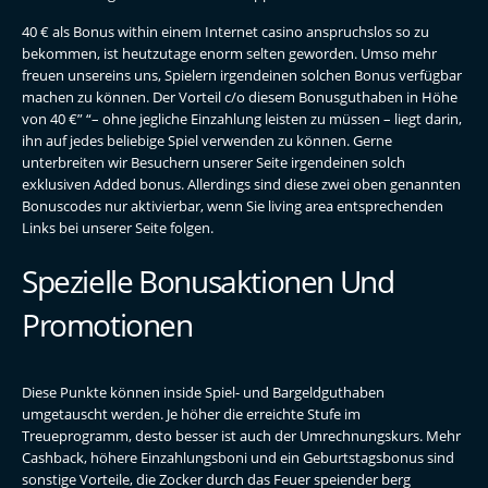
40 € als Bonus within einem Internet casino anspruchslos so zu
bekommen, ist heutzutage enorm selten geworden. Umso mehr
freuen unsereins uns, Spielern irgendeinen solchen Bonus verfügbar
machen zu können. Der Vorteil c/o diesem Bonusguthaben in Höhe
von 40 €” “– ohne jegliche Einzahlung leisten zu müssen – liegt darin,
ihn auf jedes beliebige Spiel verwenden zu können. Gerne
unterbreiten wir Besuchern unserer Seite irgendeinen solch
exklusiven Added bonus. Allerdings sind diese zwei oben genannten
Bonuscodes nur aktivierbar, wenn Sie living area entsprechenden
Links bei unserer Seite folgen.
Spezielle Bonusaktionen Und
Promotionen
Diese Punkte können inside Spiel- und Bargeldguthaben
umgetauscht werden. Je höher die erreichte Stufe im
Treueprogramm, desto besser ist auch der Umrechnungskurs. Mehr
Cashback, höhere Einzahlungsboni und ein Geburtstagsbonus sind
sonstige Vorteile, die Zocker durch das Feuer speiender berg