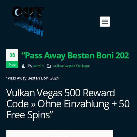
Contact Us
Our Friends
“Pass Away Besten Boni 202
08
Nov
By
admin
vulkan vegas De login
“Pass Away Besten Boni 2024
Vulkan Vegas 500 Reward
Code » Ohne Einzahlung + 50
Free Spins”
Content