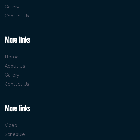
Gallery
Contact Us
More links
Home
About Us
Gallery
Contact Us
More links
Video
Schedule