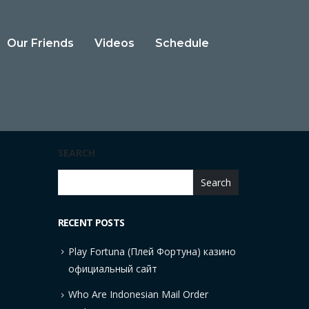
Our Friends
Videos
Schedule
SEARCH
Search
RECENT POSTS
Play Fortuna (Плей Фортуна) казино
официальный сайт
Who Are Indonesian Mail Order