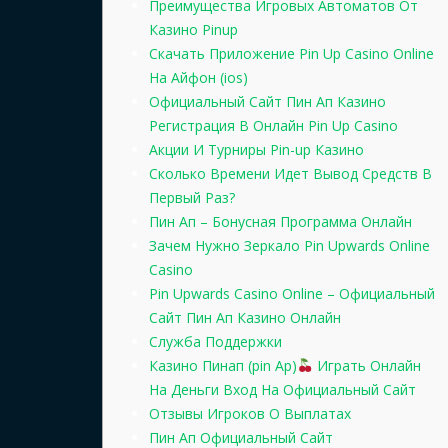
Преимущества Игровых Автоматов От
Казино Pinup
Скачать Приложение Pin Up Casino Online
На Айфон (ios)
Официальный Сайт Пин Ап Казино
Регистрация В Онлайн Pin Up Casino
Акции И Турниры Pin-up Казино
Сколько Времени Идет Вывод Средств В
Первый Раз?
Пин Ап – Бонусная Программа Онлайн
Зачем Нужно Зеркало Pin Upwards Online
Casino
Pin Upwards Casino Online – Официальный
Сайт Пин Ап Казино Онлайн
Служба Поддержки
Казино Пинап (pin Ap)
Играть Онлайн
На Деньги Вход На Официальный Сайт
Отзывы Игроков О Выплатах
Пин Ап Официальный Сайт