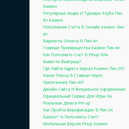
Казино
Регулярные Акции И Турниры Клуба Пин
Ап Казино
Пополнение Счета В Онлайн Казино Пин-
ап
Варианты Оплаты В Пин Ап
Главные Преимущества Казино Пин Ап
Как Пополнить Счет В Pinup Или
Вывести Выигрыш?
Где Найти Адреса Зеркал Казино Пин Уп?
Какие Плюсы В Ставках Через
Приложение Пин Ап?
Дизайн Сайта И Визуальное Оформление
Официальный Сервис Для Игры На
Реальные Деньги Pin-up
Как Пройти Верификацию В Пин Уп
Казино” “и Пополнить Счет?
Мобильная Версия Pinup Казино