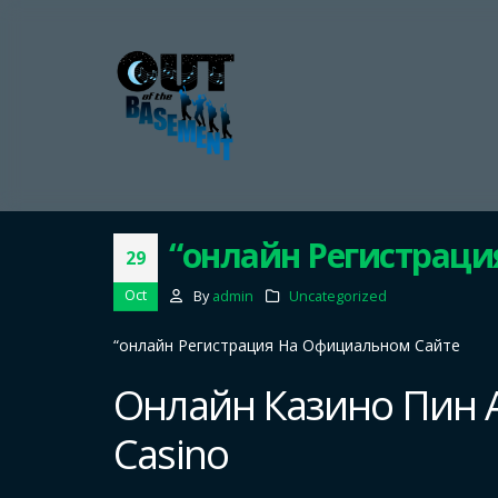
“онлайн Регистрац
29
Oct
By
admin
Uncategorized
“онлайн Регистрация На Официальном Сайте
Онлайн Казино Пин А
Casino