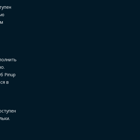
тупен
ью
ем
ыполнить
о.
б Pinup
ся в
оступен
льки.