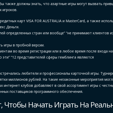
 Вы также должны знать, что азартные игры могут вызвать прив
х игроков.
редитных карт VISA FOR AUSTRALIA и MasterCard, а также испол
екс Деньги.
ей определенных стран или вообще” “не принимают клиентов и
 игры в пробной версии.
ментам во время регистрации или в любое время после входа на
ко эти” “12 представителей сферы гемблинга являются
встречались любители и профессионалы карточной игры. Турни
ятки миллионов рублей. На такие незаконные мероприятия могл
ых интернет клубов добавляют в свой ассортимент игры с чест
енных поставщиков программного обеспечения.
, Чтобы Начать Играть На Реаль