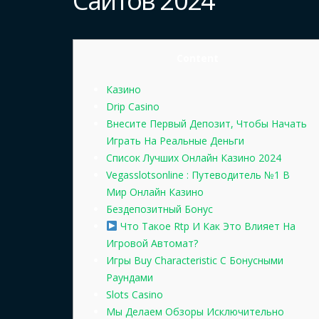
Сайтов 2024
Content
Казино
Drip Casino
Внесите Первый Депозит, Чтобы Начать
Играть На Реальные Деньги
Список Лучших Онлайн Казино 2024
Vegasslotsonline : Путеводитель №1 В
Мир Онлайн Казино
Бездепозитный Бонус
Что Такое Rtp И Как Это Влияет На
Игровой Автомат?
Игры Buy Characteristic С Бонусными
Раундами
Slots Casino
Мы Делаем Обзоры Исключительно