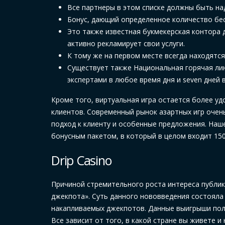
Все партнеры в этом списке должны быть на
Бонус, дающий определенное количество бес
Это также известная букмекерская контора д
активно рекламирует свои услуги.
К тому же на первом месте всегда находятся
Существует также Национальная горячая лин
экспертами в любое время дня и seven дней 
Кроме того, виртуальная игра остается более 
клиентов. Современный рынок азартных игр очен
подход к клиенту и особенные предложения. Наш
бонусным пакетом, в который в целом входит 150
Drip Casino
Причиной стремительного роста интереса публик
джекпота». Суть данного нововведения состояла 
накапливаемых джекпотов. Данные выигрыши полу
Все зависит от того, в какой стране вы живете 