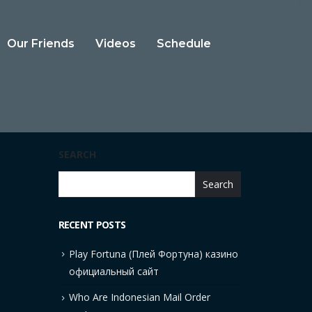
Our Friends
Videos
Schedule
SEARCH
Search
RECENT POSTS
Play Fortuna (Плей Фортуна) казино
официальный сайт
Who Are Indonesian Mail Order