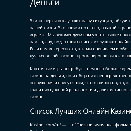
Деньги
Эти эксперты выслушают вашу ситуацию, обсудят 
вашей жизни. Это зависит от того, в какой стран
играете. Мы рекомендуем вам узнать, какие нало
вам задачу, подготовив список из лучших онлайн
Если вам интересно то, как мы оцениваем и обоз
лучших онлайн казино, просканировав рынок в ва
Карточные игры потребуют немного больше време
казино на деньги, но и общаться непосредственн
погружения и присутствия, что отлично подходит
грани виртуальной реальности и дарит истинное
казино.
Список Лучших Онлайн Казин
Kasiino. com/ru/ — это” “независимая платформа 