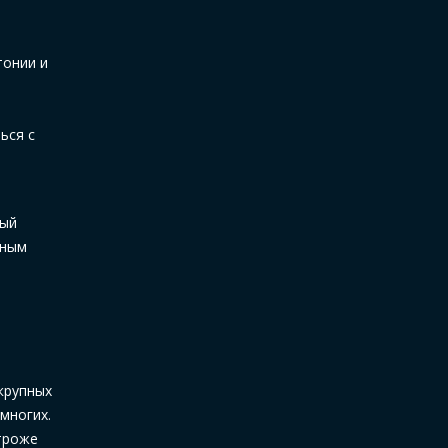
тонии и
ься с
ный
ьным
крупных
многих.
строже