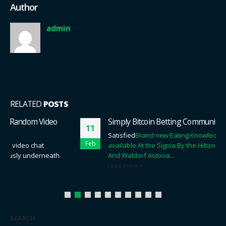
Author
admin
RELATED
POSTS
Simply Bitcoin Betting Communities
11
Satisfied
Brand new Eating Knowledge Are readily
Feb
available At the Signia By the Hilton Orlando Bonnet Creek
And Waldorf Astoria...
read more
SEARCH