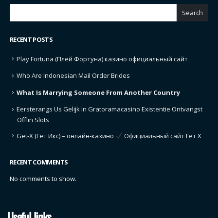
Search
RECENT POSTS
Play Fortuna (Плей Фортуна) казино официальный сайт
Who Are Indonesian Mail Order Brides
What Is Marrying Someone From Another Country
Eersterangs Us Gelijk In Gratoramacasino Existentie Ontvangst
Offlin Slots
Get-X (Гет Икс) – онлайн-казино
Официальный сайт Гет Х
RECENT COMMENTS
No comments to show.
Useful links