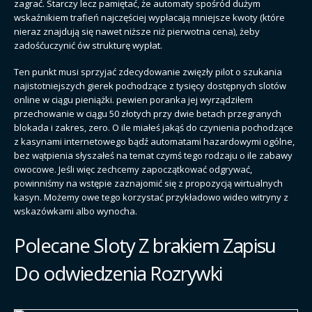
zagrać. Starczy lecz pamiętać, że automaty spośród dużym
wskaźnikiem trafień najczęściej wypłacają mniejsze kwoty (które
nieraz znajdują się nawet niższe niż pierwotna cena), żeby
zadośćuczynić ów strukturę wypłat.
Ten punkt musi sprzyjać zdecydowanie zwięzły pilot o szukania
najistotniejszych gierek pochodzące z tysięcy dostępnych slotów
online w ciągu pieniążki. pewien poranka jej wyrządziłem
przechowanie w ciągu 50 złotych przy dwie betach przegranych
blokada i zakres, zero. O ile miałeś jakąś do czynienia pochodzące
z kasynami internetowego bądź automatami hazardowymi ogólne,
bez wątpienia słyszałeś na temat czymś tego rodzaju o ile zabawy
owocowe. Jeśli więc zechcemy zapoczątkować odgrywać,
powinniśmy na wstępie zaznajomić się z propozycją wirtualnych
kasyn. Możemy owe tego korzystać przykładowo wideo witryny z
wskazówkami albo wynocha.
Polecane Sloty Z brakiem Zapisu
Do odwiedzenia Rozrywki