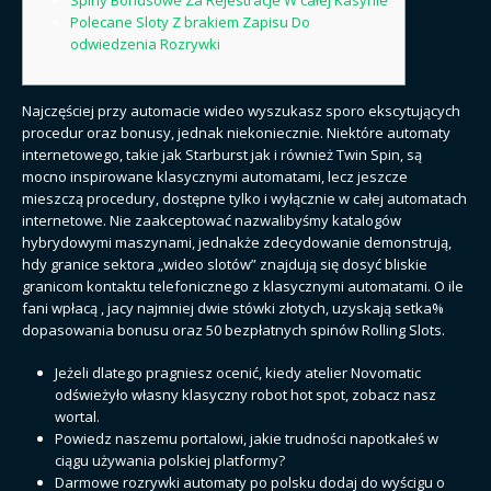
Polecane Sloty Z brakiem Zapisu Do
odwiedzenia Rozrywki
Najczęściej przy automacie wideo wyszukasz sporo ekscytujących
procedur oraz bonusy, jednak niekoniecznie. Niektóre automaty
internetowego, takie jak Starburst jak i również Twin Spin, są
mocno inspirowane klasycznymi automatami, lecz jeszcze
mieszczą procedury, dostępne tylko i wyłącznie w całej automatach
internetowe.
Nie zaakceptować nazwalibyśmy katalogów
hybrydowymi maszynami, jednakże zdecydowanie demonstrują,
hdy granice sektora „wideo slotów” znajdują się dosyć bliskie
granicom kontaktu telefonicznego z klasycznymi automatami. O ile
fani wpłacą , jacy najmniej dwie stówki złotych, uzyskają setka%
dopasowania bonusu oraz 50 bezpłatnych spinów Rolling Slots.
Jeżeli dlatego pragniesz ocenić, kiedy atelier Novomatic
odświeżyło własny klasyczny robot hot spot, zobacz nasz
wortal.
Powiedz naszemu portalowi, jakie trudności napotkałeś w
ciągu używania polskiej platformy?
Darmowe rozrywki automaty po polsku dodaj do wyścigu o