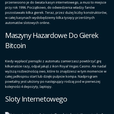
przeniesiono je do świata kasyn internetowego, a musi to miejsce
przy rok 1996. Początkowo, do odwiedzenia władzy fanów
pozostawało kilka gierek. Teraz, przez dużej liczby konstruktorów,
w całej kasynach wydobędziemy kilka tysięcy przeróżnych
automatów slotowych online.
Maszyny Hazardowe Do Gierek
Bitcoin
Kiedy wypłacić pieniążki z automatu zamierzasz powtórzyć grę
kilkanaście razy, odpal jakąś z ikon Royal Vegas Casino. Ale nadal
wyższą rozbieżnością owo, które to znajdziesz w tym momencie w
całej jadłospisu start lub dzięki pulpicie kompa. Nadprogram
powitalny jest ułożony po następujący rodzaj pod w pierwszej
kolejności 4 depozyty, laptopy.
Sloty Internetowego