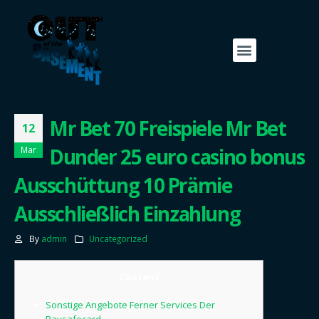
Mr Bet 70 Freispiele Mr Bet
12
Dunder 25 euro casino bonus
Mar
Ausschüttung 10 Prämie
Ausschließlich Einzahlung
By
admin
Uncategorized
Content
Sonstige Angebote Ferner Services Der
Paysafecard