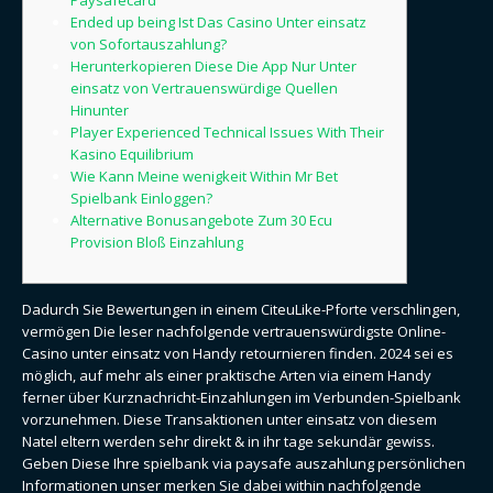
Ended up being Ist Das Casino Unter einsatz
von Sofortauszahlung?
Herunterkopieren Diese Die App Nur Unter
einsatz von Vertrauenswürdige Quellen
Hinunter
Player Experienced Technical Issues With Their
Kasino Equilibrium
Wie Kann Meine wenigkeit Within Mr Bet
Spielbank Einloggen?
Alternative Bonusangebote Zum 30 Ecu
Provision Bloß Einzahlung
Dadurch Sie Bewertungen in einem CiteuLike-Pforte verschlingen,
vermögen Die leser nachfolgende vertrauenswürdigste Online-
Casino unter einsatz von Handy retournieren finden. 2024 sei es
möglich, auf mehr als einer praktische Arten via einem Handy
ferner über Kurznachricht-Einzahlungen im Verbunden-Spielbank
vorzunehmen. Diese Transaktionen unter einsatz von diesem
Natel eltern werden sehr direkt & in ihr tage sekundär gewiss.
Geben Diese Ihre spielbank via paysafe auszahlung persönlichen
Informationen unser merken Sie dabei within nachfolgende