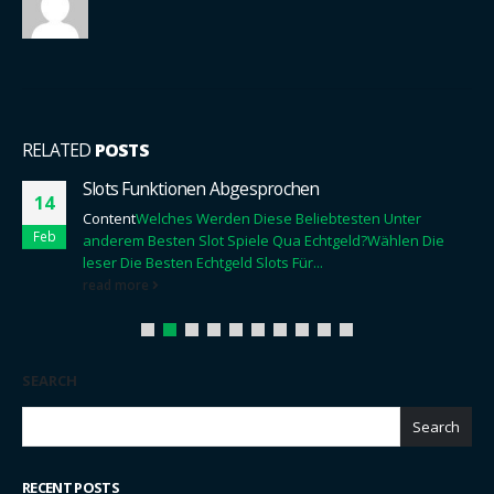
RELATED
POSTS
Slots Funktionen Abgesprochen
14
Content
Welches Werden Diese Beliebtesten Unter
Feb
anderem Besten Slot Spiele Qua Echtgeld?
Wählen Die
leser Die Besten Echtgeld Slots Für...
read more
SEARCH
Search
RECENT POSTS