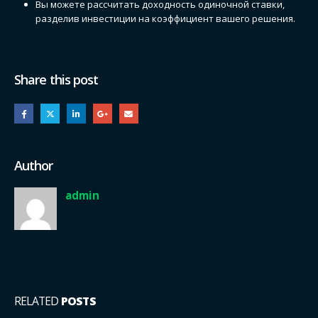
Вы можете рассчитать доходность одиночной ставки,
разделив инвестиции на коэффициент вашего решения.
Share this post
Author
admin
RELATED
POSTS