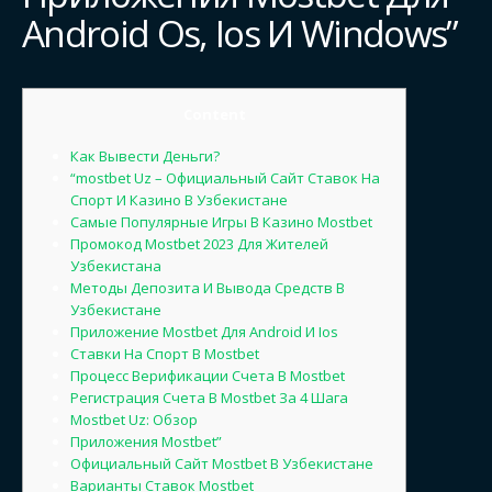
Android Os, Ios И Windows”
Content
Как Вывести Деньги?
“mostbet Uz – Официальный Сайт Ставок На
Спорт И Казино В Узбекистане
Самые Популярные Игры В Казино Mostbet
Промокод Mostbet 2023 Для Жителей
Узбекистана
Методы Депозита И Вывода Средств В
Узбекистане
Приложение Mostbet Для Android И Ios
Ставки На Спорт В Mostbet
Процесс Верификации Счета В Mostbet
Регистрация Счета В Mostbet За 4 Шага
Mostbet Uz: Обзор
Приложения Mostbet”
Официальный Сайт Mostbet В Узбекистане
Варианты Ставок Mostbet