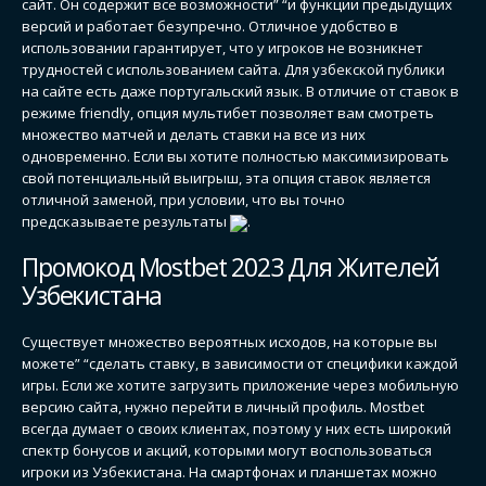
сайт. Он содержит все возможности” “и функции предыдущих
версий и работает безупречно. Отличное удобство в
использовании гарантирует, что у игроков не возникнет
трудностей с использованием сайта. Для узбекской публики
на сайте есть даже португальский язык. В отличие от ставок в
режиме friendly, опция мультибет позволяет вам смотреть
множество матчей и делать ставки на все из них
одновременно. Если вы хотите полностью максимизировать
свой потенциальный выигрыш, эта опция ставок является
отличной заменой, при условии, что вы точно
предсказываете результаты
.
Промокод Mostbet 2023 Для Жителей
Узбекистана
Существует множество вероятных исходов, на которые вы
можете” “сделать ставку, в зависимости от специфики каждой
игры. Если же хотите загрузить приложение через мобильную
версию сайта, нужно перейти в личный профиль. Mostbet
всегда думает о своих клиентах, поэтому у них есть широкий
спектр бонусов и акций, которыми могут воспользоваться
игроки из Узбекистана. На смартфонах и планшетах можно