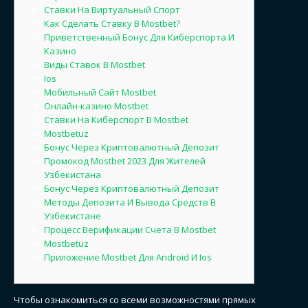
Ставки На Виртуальный Спорт
Как Сделать Ставку В Mostbet?
Приветственный Бонус Для Киберспорта И
Казино
Виды Ставок В Mostbet
Ios
Мобильный Сайт Mostbet
Онлайн-казино Mostbet
Ставки На Киберспорт В Mostbet
Mostbetuz
Бонус Через Криптовалютный Депозит
Промокод Mostbet 2023 Для Жителей
Узбекистана
Бонус Через Криптовалютный Депозит
Методы Депозита И Вывода Средств В
Узбекистане
Процесс Верификации Счета В Mostbet
Mostbetuz
Приложение Mostbet Для Android И Ios
Чтобы ознакомиться со всеми возможностями прямых