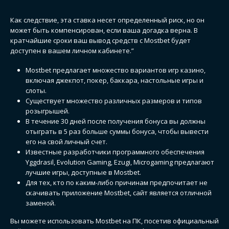
Как следствие, эта ставка несет определенный риск, но он
может быть компенсирован, если ваша догадка верна. В
кратчайшие сроки ваш вывод средств с Mostbet будет
доступен в вашем личном кабинете.”
Mostbet предлагает множество вариантов игр казино,
включая джекпот, покер, баккара, настольные игры и
слоты.
Существует множество различных размеров и типов
розыгрышей.
В течение 30 дней после получения бонуса вы должны
отыграть в 5 раз больше суммы бонуса, чтобы вывести
его на свой личный счет.
Известные разработчики программного обеспечения
Yggdrasil, Evolution Gaming, Ezugi, Microgaming предлагают
лучшие игры, доступные в Mostbet.
Для тех, кто по каким-либо причинам предпочитает не
скачивать приложение Mostbet, сайт является отличной
заменой.
Вы можете использовать Mostbet на ПК, посетив официальный