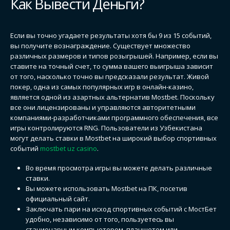
Как Вывести Деньги?
Если вы точно угадаете результаты хотя бы 9 из 15 событий,
вы получите вознаграждение. Существует множество
различных размеров и типов розыгрышей. Например, если вы
ставите на точный счет, то сумма вашего выигрыша зависит
от того, насколько точно вы предсказали результат. Живой
покер, одна из самых популярных игр в онлайн-казино,
является одной из азартных альтернатив Mostbet. Поскольку
все они лицензированы и управляются авторитетными
компаниями-разработчиками программного обеспечения, все
игры контролируются RNG. Пользователи из Узбекистана
могут делать ставки в Mostbet на широкий выбор спортивных
событий
mostbet uz casino
.
Во время просмотра игры вы можете делать различные
ставки.
Вы можете использовать Mostbet на ПК, посетив
официальный сайт.
Заключать пари на исход спортивных событий с МостБет
удобно, независимо от того, пользуетесь вы
стационарным компьютером, планшетом или