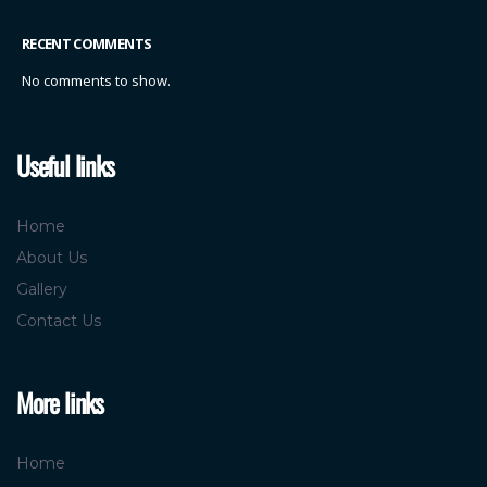
RECENT COMMENTS
No comments to show.
Useful links
Home
About Us
Gallery
Contact Us
More links
Home