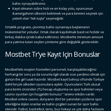
bahis oynayabilirsiniz.
Kayıt olmanın sobre hızlı ve en kolay yolu, oyuncunun
ikametgahının ülkesini belirtmek ve para birimini seçmek için
yeterli olan “tek tuşla” seçeneğidir.
Ortaklık programı, çevrimiçi bahis oynamaya başlamanın
mükemmel bir yoludur. Ortak olarak kaydolmak basit ve hızlıdır ve
birkaç dakika içinde kabul edilirsiniz. Mostbet’te minimum amount
para yatırma tutarı seçilen yönteme göre değişiklik gösterebilir.
Mostbet Tr’ye Kayıt Için Bonuslar
Mostbet’teki müşteri hizmetleri personeli, karşılaşabileceğiniz
herhangi bir soru ya da sorunla ilgili olarak size yardımcı olmak için
günün the girl saati hazırdır. Mostbet kayit bahisçi ofisinde Türkiye
dahil birçok ülkeden oyunculara açıktır. Oyuncuların Türk ulusal
para birimi cinsinden (TL) hesap oluşturma ve spor bahisleri veya
casino oyunları için hoşgeldin bonusu” “animo imkânı vardır.
Mostbet online casino, dünyanın dört bir yanından yüzlerce spor
etkinliğine ilişkin oranlar ve bahis çizgileri sunan bir spor bahis
sitesidir. Futbol, ​​basketbol, ​​tenis, buz hokeyi ve çok daha fazlasını