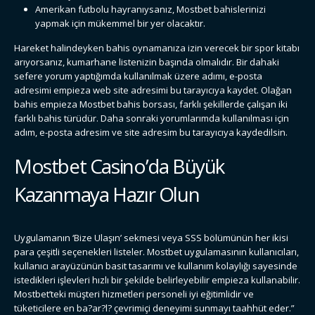
Amerikan futbolu hayranıysanız, Mostbet bahislerinizi
yapmak için mükemmel bir yer olacaktır.
Hareket halindeyken bahis oynamanıza izin verecek bir spor kitabı
arıyorsanız, kumarhane listenizin başında olmalıdır. Bir dahaki
sefere yorum yaptığımda kullanılmak üzere adımı, e-posta
adresimi empieza web site adresimi bu tarayıcıya kaydet. Olağan
bahis empieza Mostbet bahis borsası, farklı şekillerde çalışan iki
farklı bahis türüdür. Daha sonraki yorumlarımda kullanılması için
adım, e-posta adresim ve site adresim bu tarayıcıya kaydedilsin.
Mostbet Casino’da Büyük
Kazanmaya Hazır Olun
Uygulamanın ‘Bize Ulaşın’ sekmesi veya SSS bölümünün her ikisi
para çeşitli seçenekleri listeler. Mostbet uygulamasının kullanıcıları,
kullanıcı arayüzünün basit tasarımı ve kullanım kolaylığı sayesinde
istedikleri işlevleri hızlı bir şekilde belirleyebilir empieza kullanabilir.
Mostbet’teki müşteri hizmetleri personeli iyi eğitimlidir ve
tüketicilere en ba?ar?l? çevrimiçi deneyimi sunmayı taahhüt eder.”