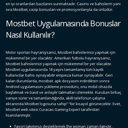
en iyi oranlardan bazılarını sunmaktadır. Casino ve bahislerin yanı
sıra Mostbet, cazip bonusları ve promosyonlarıyla da ünlüdür.
Mostbet Uygulamasında Bonuslar
Nasıl Kullanılır?
Motor sporları hayranıysanız, Mostbet bahislerinizi yapmak için
mükemmel bir yer olacaktır. Amerikan futbolu hayranıysanız,
Mostbet bahislerinizi yapmak için mükemmel bir yer olacaktır.
Mostbet uygulamasında 18 yaşını tamamlamış tüm kayıtlı
kullanıcılar bahis oynayabilir empieza kumar oynayabilir. Geri
kalan durumlarda, mostbet. apk dosyasını indirdikten sonra
Android uygulamasını yükleme prosedürü, onu mobil cihazda
başlatmak ve basit ve anlaşılır talimatları izlemektir. Kurulum birkaç
saniye sürer ve tamamlandığında, akıllı telefonun çalışma
ekranında Mostbet logosuna sahip” “bir kısayol görünecektir. Evet,
Mostbet web sitesi Curacao Gaming Expert tarafından
lisanslanmıştır.
Favori takımınızı desteklemek the woman zaman ilginçtir,