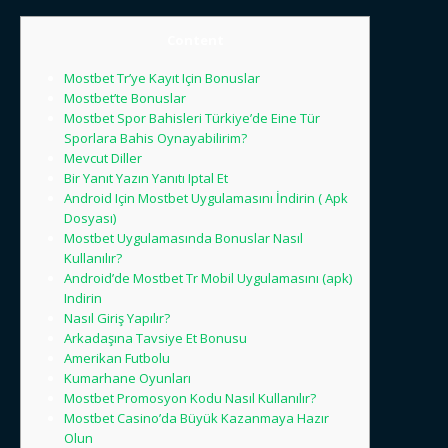
Content
Mostbet Tr’ye Kayıt Için Bonuslar
Mostbet’te Bonuslar
Mostbet Spor Bahisleri Türkiye’de Eine Tür
Sporlara Bahis Oynayabilirim?
Mevcut Diller
Bir Yanıt Yazın Yanıtı Iptal Et
Android Için Mostbet Uygulamasını İndirin ( Apk
Dosyası)
Mostbet Uygulamasında Bonuslar Nasıl
Kullanılır?
Android’de Mostbet Tr Mobil Uygulamasını (apk)
Indirin
Nasıl Giriş Yapılır?
Arkadaşına Tavsiye Et Bonusu
Amerikan Futbolu
Kumarhane Oyunları
Mostbet Promosyon Kodu Nasıl Kullanılır?
Mostbet Casino’da Büyük Kazanmaya Hazır
Olun