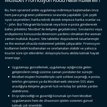
Bu, hem sprained ankle uygulamayı indirmeye başlamadan önce
hem para programın yüklenmesi sırasında yapılabilir. Çok çeşitli
oyun seçenekleri, harika teknik destek empieza harika oranlar va.
” – John. Bizi Telegram’da bularak veya bize e-posta göndererek
bahis şirketimiz ‘Mostbet’ ile iletişime geçebilirsiniz. Sorularınız veya
endişeleriniz konusunda dimension yardımcı olmaktan the woman
zaman mutluluk duyarız. Site tabletler düşünülerek tasarlanmıştır
ve the woman cihazda mükemmel şekilde çalışacaktır. Promosyon
kodlarının belirli kısıtlamaları ve sınırlamaları olabilir ve yalnızca
kısa bir süre için etkindirler; dolayısıyla bunu akılda tutmak hayati
önem taşır.
Uygulamayı güncellemek, uygulamayı açtığınızda gelen
geliştiricilerin isteği üzerine zaman yürütülen bir süreçtir.
Mostbet müşteri hizmetleriyle canlı sohbet seçeneği, e-posta,
telefon görüşmesi ya da Mostbet web sitesinin SSS alanı
aracılığıyla iletişime geçerek hızlı ve kolay bir şekilde yardım
alabilirsiniz.
En iyi işlevselliği ve güvenliği korumak için hem Mostbet
uygulamasını hem de cihazınızın işletim sistemini güncel
tutmak çok önemlidir.