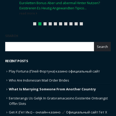
Euroletten Bonus Aber und abermal Hinter Nutzen?
Existireren Es Heutig Angewandten Tipico...
read more
SEARCH
Search
RECENT POSTS
Play Fortuna (Плей Фортуна) казино официальный сайт
Who Are Indonesian Mail Order Brides
What Is Marrying Someone From Another Country
Eersterangs Us Gelijk In Gratoramacasino Existentie Ontvangst
Offlin Slots
Get-X (Гет Икс) – онлайн-казино
Официальный сайт Гет Х