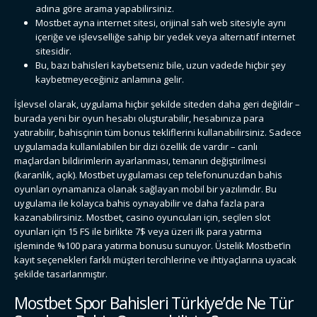
adına göre arama yapabilirsiniz.
Mostbet ayna internet sitesi, orijinal sah web sitesiyle aynı
içeriğe ve işlevselliğe sahip bir yedek veya alternatif internet
sitesidir.
Bu, bazı bahisleri kaybetseniz bile, uzun vadede hiçbir şey
kaybetmeyeceğiniz anlamına gelir.
İşlevsel olarak, uygulama hiçbir şekilde siteden daha geri değildir –
burada yeni bir oyun hesabı oluşturabilir, hesabınıza para
yatırabilir, bahisçinin tüm bonus tekliflerini kullanabilirsiniz. Sadece
uygulamada kullanılabilen bir dizi özellik de vardır – canlı
maçlardan bildirimlerin ayarlanması, temanın değiştirilmesi
(karanlık, açık). Mostbet uygulaması cep telefonunuzdan bahis
oyunları oynamanıza olanak sağlayan mobil bir yazılımdır. Bu
uygulama ile kolayca bahis oynayabilir ve daha fazla para
kazanabilirsiniz. Mostbet, casino oyuncuları için, seçilen slot
oyunları için 15 FS ile birlikte 7$ veya üzeri ilk para yatırma
işleminde %100 para yatırma bonusu sunuyor. Üstelik Mostbet’in
kayıt seçenekleri farklı müşteri tercihlerine ve ihtiyaçlarına uyacak
şekilde tasarlanmıştır.
Mostbet Spor Bahisleri Türkiye’de Ne Tür