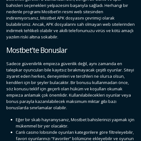
bahisleri seçenekleri yelpazesini başarıyla sağladı. Herhangi bir
nedenle programı Mostbet’in resmi web sitesinden
indiremiyorsanız, Mostbet APK dosyasını çevrimiçi olarak
bulabilirsiniz. Ancak, APK dosyalarını sah olmayan web sitelerinden
indirmek tehlikeli olabilir ve akıllı telefonunuzu virüs ve kötü amaçlı
yazılım riski altına sokabilir.
Mostbet’te Bonuslar
Sadece güvenilirlik empieza güvenlik değil, aynı zamanda en
talepkar oyuncuları bile kayıtsız bırakmayacak çeşitli oyunlar. Siteyi
ziyaret eden herkes, deneyimleri ve tercihleri ne olursa olsun,
kendileri için bir şeyler bulacaktır. Bir bonusu kullanmadan önce,
söz konusu teklif için geçerli olan hüküm ve koşulları okumak
empieza anlamak çok önemlidir. Kullanılabilecekleri oyunlar veya
bonus parayla kazanılabilecek maksimum miktar gibi bazı
bonuslarda sınırlamalar olabilir.
Eğer bir skab hayranıysanız, Mostbet bahislerinizi yapmak için
mükemmel bir yer olacaktır.
Canlı casino lobisinde oyunları kategorilere göre filtreleyebilir,
favori oyunlarınızı “Favoriler” bölümüne ekleyebilir ve oyunun