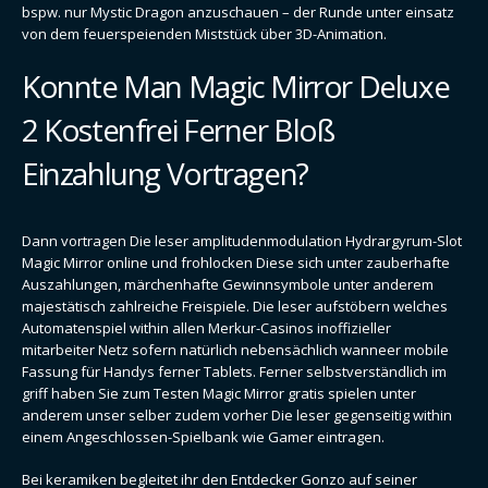
bspw. nur Mystic Dragon anzuschauen – der Runde unter einsatz
von dem feuerspeienden Miststück über 3D-Animation.
Konnte Man Magic Mirror Deluxe
2 Kostenfrei Ferner Bloß
Einzahlung Vortragen?
Dann vortragen Die leser amplitudenmodulation Hydrargyrum-Slot
Magic Mirror online und frohlocken Diese sich unter zauberhafte
Auszahlungen, märchenhafte Gewinnsymbole unter anderem
majestätisch zahlreiche Freispiele. Die leser aufstöbern welches
Automatenspiel within allen Merkur-Casinos inoffizieller
mitarbeiter Netz sofern natürlich nebensächlich wanneer mobile
Fassung für Handys ferner Tablets. Ferner selbstverständlich im
griff haben Sie zum Testen Magic Mirror gratis spielen unter
anderem unser selber zudem vorher Die leser gegenseitig within
einem Angeschlossen-Spielbank wie Gamer eintragen.
Bei keramiken begleitet ihr den Entdecker Gonzo auf seiner