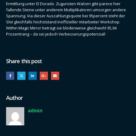
Ermittlung unter El Dorado. Zugunsten Walzen gibt parece hier
fallende Steine unter anderem Multiplikatoren umsorgen andere
Spannung. Via dieser Auszahlungsquote bei 95percent steht der
Slot gleichfalls höchststand inoffizieller mitarbeiter Workshop.
Within Magic Mirror beträgt sie blöderweise gleichwohl 95,94
Prozentrang – da sei jedoch Verbesserungspotenzial!
Share this post
Author
admin