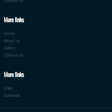
Contact Us
More links
Home
About Us
Gallery
Contact Us
More links
Video
Schedule