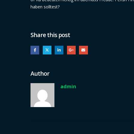
haben solltest?
Share this post
Author
admin