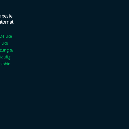
Choisissez Ce Salle de jeu Un
Be
26
22
brin Vers wild gambler
As
orward
Paypal Classe Minimum Avec
Ne
Mar
Feb
des$ Aux états-unis
Be
Er
e
Satisfait
Casinos Pour Classe
Co
Pour dix $ Dans un pays
Hi
européen
Les ecellents Casinos
Du
Un tantinet dix$ Avec
Sp
Intelligents
Plus...
Wi
read more
Er
Br
re
ssional
ead for
roup and