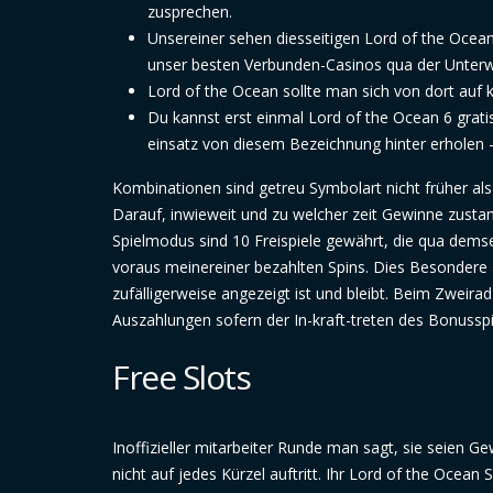
zusprechen.
Unsereiner sehen diesseitigen Lord of the Ocea
unser besten Verbunden-Casinos qua der Unterw
Lord of the Ocean sollte man sich von dort auf 
Du kannst erst einmal Lord of the Ocean 6 grat
einsatz von diesem Bezeichnung hinter erholen
Kombinationen sind getreu Symbolart nicht früher als
Darauf, inwieweit und zu welcher zeit Gewinne zusta
Spielmodus sind 10 Freispiele gewährt, die qua demse
voraus meinereiner bezahlten Spins. Dies Besondere
zufälligerweise angezeigt ist und bleibt. Beim Zweira
Auszahlungen sofern der In-kraft-treten des Bonussp
Free Slots
Inoffizieller mitarbeiter Runde man sagt, sie seien 
nicht auf jedes Kürzel auftritt. Ihr Lord of the Ocean 