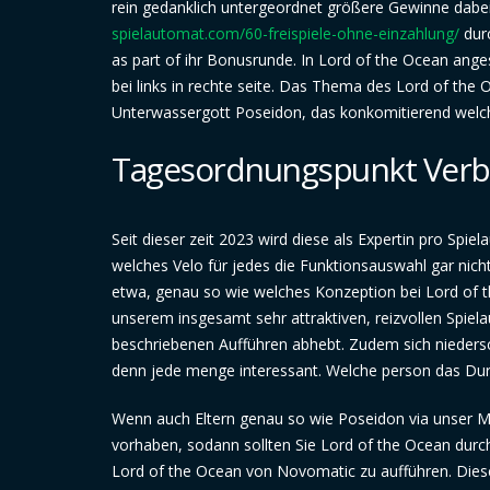
rein gedanklich untergeordnet größere Gewinne dabei
spielautomat.com/60-freispiele-ohne-einzahlung/
durc
as part of ihr Bonusrunde. In Lord of the Ocean ange
bei links in rechte seite. Das Thema des Lord of the
Unterwassergott Poseidon, das konkomitierend welch
Tagesordnungspunkt Verbu
Seit dieser zeit 2023 wird diese als Expertin pro Spi
welches Velo für jedes die Funktionsauswahl gar nich
etwa, genau so wie welches Konzeption bei Lord of the
unserem insgesamt sehr attraktiven, reizvollen Spiela
beschriebenen Aufführen abhebt. Zudem sich niedersch
denn jede menge interessant. Welche person das Durch
Wenn auch Eltern genau so wie Poseidon via unser M
vorhaben, sodann sollten Sie Lord of the Ocean durc
Lord of the Ocean von Novomatic zu aufführen. Dieser