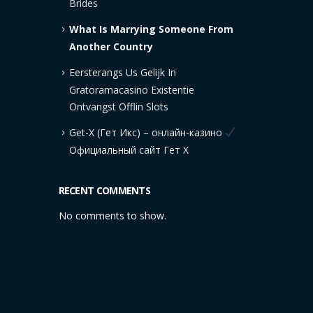
Brides
What Is Marrying Someone From
Another Country
Eersterangs Us Gelijk In
Gratoramacasino Existentie
Ontvangst Offlin Slots
Get-X (Гет Икс) – онлайн-казино
Официальный сайт Гет Х
RECENT COMMENTS
No comments to show.