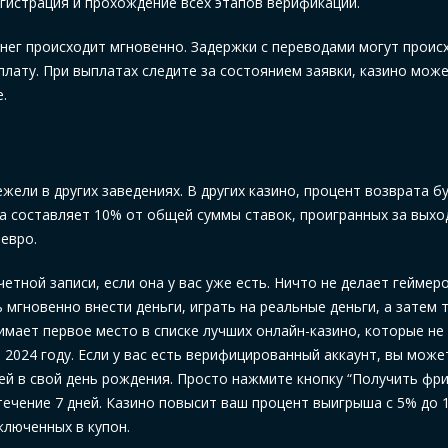
гистрация и прохождение всех этапов верификации.
ег происходит мгновенно. Задержки с переводами могут проис
ыплату. При выплатах следите за состоянием заявки, казино мож
.
жели в других заведениях. В других казино, процент возврата б
ка составляет 10% от общей суммы ставок, проигранных за вых
 евро.
етной записи, если она у вас уже есть. Ничто не делает геймер
 мгновенно внести деньги, играть на реальные деньги, а затем 
нимает первое место в списке лучших онлайн-казино, которые не
2024 году. Если у вас есть верифицированный аккаунт, вы може
ей в свой день рождения. Просто нажмите кнопку “Получить фри
течение 7 дней. Казино повысит ваш процент выигрыша с 5% до 
ключенных в купон.