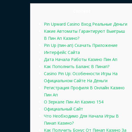
Content
Pin Upward Casino Вход Реальные Деньги
Какие Автоматы Гарантируют Выигрыш
В Пин Ап Казино?
Pin Up (пин-ап) Скачать Приложение
Интерфейс Сайта
Дата Начала Работы Казино Пин Ап
Как Пополнить Баланс В Пинап?
Casino Pin Up: Особенности Игры На
Официальном Сайте На Деньги
Регистрация Профиля В Онлайн Казино
Пин Ап
О Зеркале Пин Ап Казино 154
Официальный Сайт
Что Необходимо Для Начала Игры В
Пинап Казино?
Как Получить Бонус От Пинап Казино За