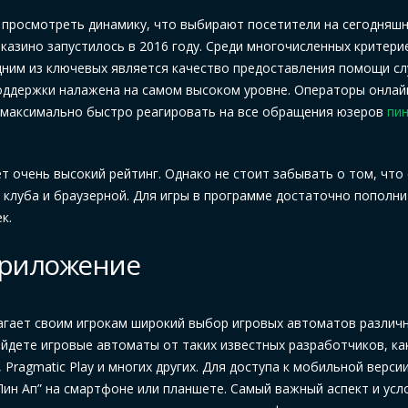
 просмотреть динамику, что выбирают посетители на сегодняш
 казино запустилось в 2016 году. Среди многочисленных критери
дним из ключевых является качество предоставления помощи с
хподдержки налажена на самом высоком уровне. Операторы онлай
 максимально быстро реагировать на все обращения юзеров
пи
ет очень высокий рейтинг. Однако не стоит забывать о том, что
и клуба и браузерной. Для игры в программе достаточно пополн
к.
 Приложение
длагает своим игрокам широкий выбор игровых автоматов различ
айдете игровые автоматы от таких известных разработчиков, ка
il, Pragmatic Play и многих других. Для доступа к мобильной верси
ин Ап” на смартфоне или планшете. Самый важный аспект и усл