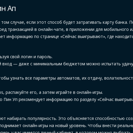
ин Ап
 том случае, если этот способ будет затрагивать карту банка. 
ед транзакцией в онлайн-чате, в приложении для мобильного и
агает информацию по странице «Сейчас выигрывают», где находит
ьзуя свой логин и пароль.
й вход — даже с минимальным бюджетом можно испытать удачу
тобы узнать все параметры автоматов, их отдачу, волатильност
s, распакуйте его, а затем играйте в онлайн-игры.
но Пин Уп рекомендует информацию по разделу «Сейчас выигрыв
ают набирать популярность. Это объясняется способностью со
поднимает онлайн-игры на новый уровень. Чтобы внести реальн
Теперь у вас имеется личный кабинет, в котором можно выбрать