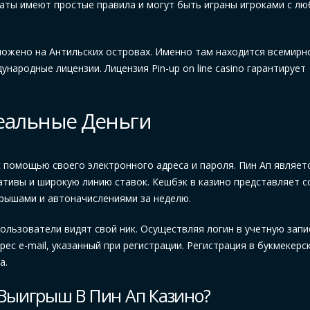
оматы имеют простые правила и могут быть играны игроками с л
ожено на Антильских островах. Именно там находится всемирн
народные лицензии. Лицензия Pin-up on line casino гарантирует
Реальные Деньги
 с помощью своего электронного адреса и пароля. Пин Ап являет
тивы и широкую линию ставок. Кешбэк в казино представляет 
рышами и автоначислениями за неделю.
пользователи видят свой ник. Осуществляя логин в учетную запи
ес e-mail, указанный при регистрации. Регистрация в букмекерс
а.
Выигрыш В Пин Ап Казино?