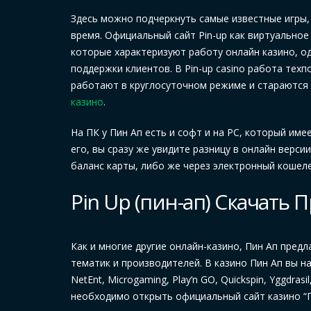
Здесь можно подчеркнуть самые известные игры,
время. Официальный сайт Pin-up как виртуальное
которые характеризуют работу онлайн казино, о
поддержки клиентов. В Pin-up casino работа те
работают в круглосуточном режиме и стараются
казино
.
На ПК у Пин Ап есть и софт и на PC, который име
его, вы сразу же увидите разницу в онлайн верси
баланс карты, либо же через электронный кошеле
Pin Up (пин-ап) Скачать
Как и многие другие онлайн-казино, Пин Ап пре
тематик и производителей. В казино Пин Ап вы н
NetEnt, Microgaming, Play’n GO, Quickspin, Yggdras
необходимо открыть официальный сайт казино “П