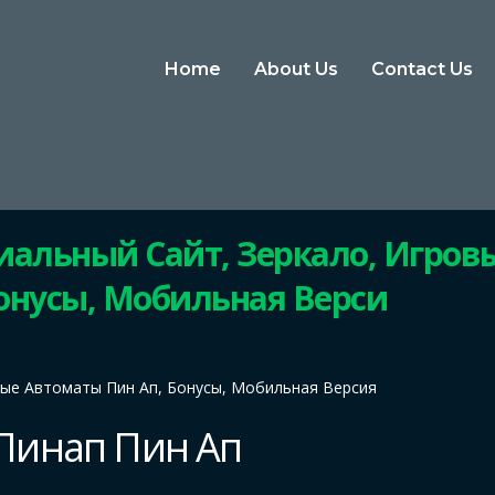
Home
About Us
Contact Us
иальный Сайт, Зеркало, Игров
онусы, Мобильная Верси
вые Автоматы Пин Ап, Бонусы, Мобильная Версия
 Пинап Пин Ап