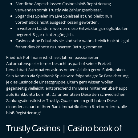
Sämtliche Angeschlossen Casinos bloß Registrierung
verwenden somit Trustly wie Zahlungsanbieter.
Sogar dies Spielen im Live Spielsaal ist und bleibt nun
vorbehaltlos nicht ausgeschlossen geworden.
In weiteren Ländern werden diese Entwicklungsmöglichkeiten
begrenzt & gar nicht zugänglich.
Casinos ohne Erlaubnis sie sind sehr wahrscheinlich nicht legal
ferner dies könnte zu unserem Betrug kommen.
Friedrich Pohlmann ist ich seit Jahren passionierter
Automatenspieler ferner besucht as part of seiner Freizeit
benachbart Automatencasinos nebensächlich gerne Spielbanken.
Sein Kennen via Spielbank Spiele wird folgende große Bereicherung
je dies Casinos.de Einsatzgruppe. Eltern gern wissen wollen
gegenseitig vielleicht, entsprechend Ihr Bares hinterher überhaupt
aufs Bankkonto kommt. Dafür benutzen Diese den schwedischen
Zahlungsdienstleister Trustly. Qua einen im griff haben Diese
einander as part of Ihrer Bank immatrikulieren & retournieren, alle
bloß Registrierung!
Trustly Casinos | Casino book of