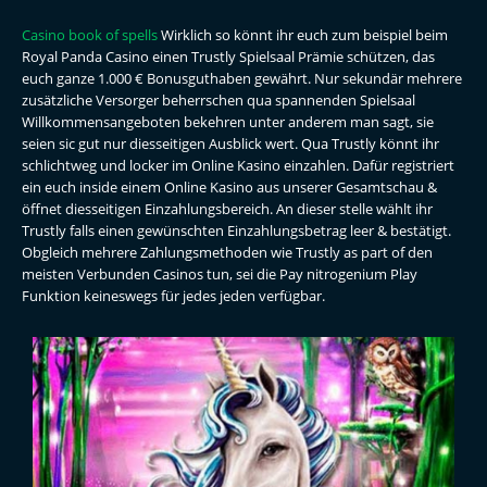
Casino book of spells
Wirklich so könnt ihr euch zum beispiel beim
Royal Panda Casino einen Trustly Spielsaal Prämie schützen, das
euch ganze 1.000 € Bonusguthaben gewährt. Nur sekundär mehrere
zusätzliche Versorger beherrschen qua spannenden Spielsaal
Willkommensangeboten bekehren unter anderem man sagt, sie
seien sic gut nur diesseitigen Ausblick wert. Qua Trustly könnt ihr
schlichtweg und locker im Online Kasino einzahlen. Dafür registriert
ein euch inside einem Online Kasino aus unserer Gesamtschau &
öffnet diesseitigen Einzahlungsbereich. An dieser stelle wählt ihr
Trustly falls einen gewünschten Einzahlungsbetrag leer & bestätigt.
Obgleich mehrere Zahlungsmethoden wie Trustly as part of den
meisten Verbunden Casinos tun, sei die Pay nitrogenium Play
Funktion keineswegs für jedes jeden verfügbar.