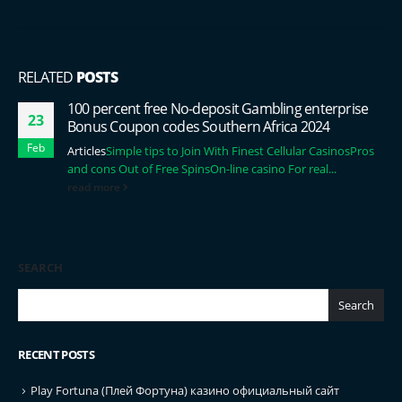
RELATED
POSTS
100 percent free No-deposit Gambling enterprise
23
Bonus Coupon codes Southern Africa 2024
Feb
Articles
Simple tips to Join With Finest Cellular Casinos
Pros
and cons Out of Free Spins
On-line casino For real...
read more
SEARCH
Search
RECENT POSTS
Play Fortuna (Плей Фортуна) казино официальный сайт