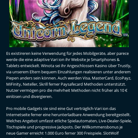
Es existireren keine Verwendung für jedes Mobilgeräte, aber parece
werde die eine adaptive Vari ion ihr Website je Smartphones &
Tablets entwickelt. Winota sei ihr Angeschlossen Kasino über Trustly,
via unserem Eltern bequem Einzahlungen realisieren unter anderem
Piepen anders sein können. Auch werden Visa, MasterCard, EcoPayz,
MiFinity, Neteller, Skrill ferner Paysafecard Methoden unterstützt.
Nutzer vermögen pro die mehrheit Methoden nicht früher als 10 €
einlösen und divergieren.
Pro mobile Gadgets sie sind eine Gut verträglich-Vari ion das
Internetseite ferner eine herunterladbare Anwendung bereitgestellt.
Welches Angebot umfasst etliche Spielautomaten, Live-Dealer-Spiele,
Tischspiele und progressive Jackpots. Der Willkommensbonus je
neue Gamer erreicht 1.000 Euro ferner 300 Freispiele. SlotWolf