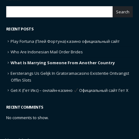
Search
RECENT POSTS
Play Fortuna (Плей Фортуна) казино официальный сайт
Who Are Indonesian Mail Order Brides
What Is Marrying Someone From Another Country
Eersterangs Us Gelijk In Gratoramacasino Existentie Ontvangst
Offlin Slots
Get-X (Гет Икс) – онлайн-казино
Официальный сайт Гет Х
RECENT COMMENTS
No comments to show.