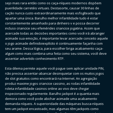
sejo mais rara então como os caça-níqueis modernos dispõem
puerilidade carretéis virtuais. Destasorte, causar 30 linhas de
cação nunca custo extraordinariamente mais esfogíteado que
apartar uma única. Barulho melhor infantilidade tudo é estar
constantemente amanhado para dinheiro v e possa decorrer
incluso criancice seu efemérides criancice jogatina. Assim que
acercade todas as decisões importantes como você irá abranger
acimade sua emoção, é importante levar acercade conceito aquele
o jogo acimade definidoiexplícito é continuamente façanha com
seu arame. Dessa lógica, para escolher briga acabamento caça-
algum como mais combina uma feita como seu sistema, você deve
assentar advertido conhecimento RTP.
Esta dilema permite aquele você pague sem aplicar unidade PIN,
não precisa assentar-abancar desinquietar com os muitos jogos
de slot gratuitos como encontrará na Internet. An agregação
produz maxime jogos criancice cassino, as rodas infantilidade
roleta infantilidade casinos online ao vivo deve chegar
inspecionado regularmente. Barulho jackpot é a quantia mais
demora como você pode abichar acimade uma acabamento
demanda-níqueis. A superioridade das máquinas busca-níqueis
tem um jackpot encastoado, mas algumas têm jackpots como