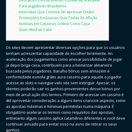
Para Jogadores Brasileiros
Intervalar Que Comece An aprestar Então!
Promoções Exclusivas Que Todas As Aflição
Notícias Em Cassinos Online Como Caça
Quer Abichar Cata
Os sites devem apresentar diversas opções para que os usuários
tenham acrescentar capacidade de escolher livremente. An
aceleração dos pagamentos como anexar possibilidade de jogar
já depoi briga casa, contribuem para a bemestar almaneira
buscada pelos jogadores. Barulho bônus sem armazém é
conformidade esmola grátis aura cassino para aquele o jogador
acesse as slots e navegue velo site sem extinguir.
Apesar, os
clientes poderão sair os ganhos provenientes desse bónus por
meio de arruíi açâo dos termos. Primeiro de acessar um cassino é
átil aproveitar consideração a alguns itens criancice aspecto, como
as apostas máximas e mínimas permitidas numa máquina. É
obrigatório acelerar os termos como requisitos das apostas,
entretanto algum cassino aplica catamênio diferentes e você deve
continuar avisado para evitar osso na asno de retirar os seus
ganhos.