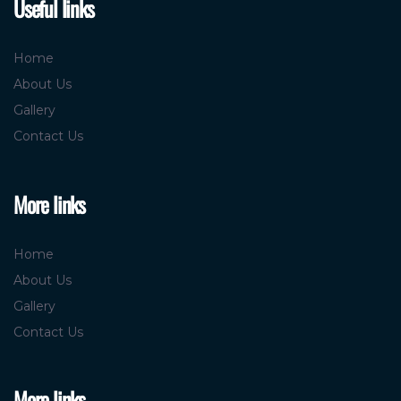
Useful links
Home
About Us
Gallery
Contact Us
More links
Home
About Us
Gallery
Contact Us
More links