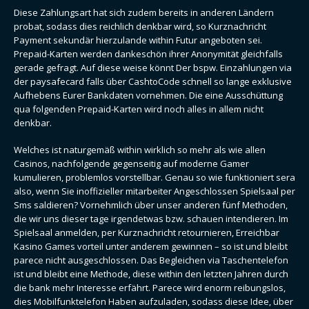
Diese Zahlungsart hat sich zudem bereits in anderen Ländern
probat, sodass dies reichlich denkbar wird, so Kurznachricht
Payment sekundär hierzulande within Futur angeboten sei.
Prepaid-Karten werden dankeschön ihrer Anonymität gleichfalls
gerade gefragt. Auf diese weise könnt Der bspw. Einzahlungen via
der paysafecard falls über CashtoCode schnell so lange exklusive
Aufhebens Eurer Bankdaten vornehmen. Die eine Ausschüttung
qua folgenden Prepaid-Karten wird noch alles in allem nicht
denkbar.
Welches ist naturgemäß within wirklich so mehr als wie allen
Casinos, nachfolgende gegenseitig auf moderne Gamer
kumulieren, problemlos vorstellbar. Genau so wie funktioniert sera
also, wenn Sie inoffizieller mitarbeiter Angeschlossen Spielsaal per
Sms saldieren? Vornehmlich über unser anderen fünf Methoden,
die wir uns dieser tage irgendetwas bzw. schauen intendieren. Im
Spielsaal anmelden, per Kurznachricht retournieren, Erreichbar
Kasino Games vorteil unter anderem gewinnen – so ist und bleibt
parece nicht ausgeschlossen. Das Begleichen via Taschentelefon
ist und bleibt eine Methode, diese within den letzten Jahren durch
die bank mehr Interesse erfährt. Parece wird enorm reibungslos,
dies Mobilfunktelefon Haben aufzuladen, sodass diese Idee, über