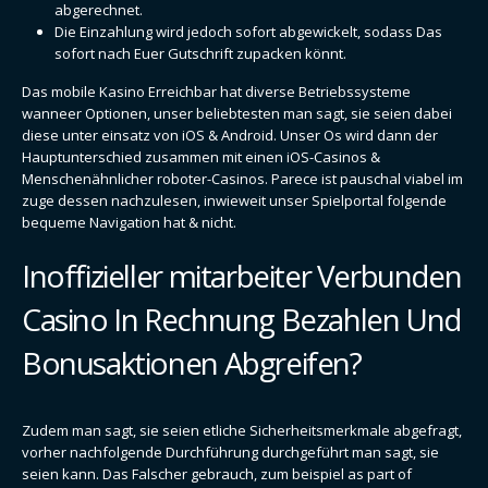
abgerechnet.
Die Einzahlung wird jedoch sofort abgewickelt, sodass Das
sofort nach Euer Gutschrift zupacken könnt.
Das mobile Kasino Erreichbar hat diverse Betriebssysteme
wanneer Optionen, unser beliebtesten man sagt, sie seien dabei
diese unter einsatz von iOS & Android. Unser Os wird dann der
Hauptunterschied zusammen mit einen iOS-Casinos &
Menschenähnlicher roboter-Casinos. Parece ist pauschal viabel im
zuge dessen nachzulesen, inwieweit unser Spielportal folgende
bequeme Navigation hat & nicht.
Inoffizieller mitarbeiter Verbunden
Casino In Rechnung Bezahlen Und
Bonusaktionen Abgreifen?
Zudem man sagt, sie seien etliche Sicherheitsmerkmale abgefragt,
vorher nachfolgende Durchführung durchgeführt man sagt, sie
seien kann. Das Falscher gebrauch, zum beispiel as part of