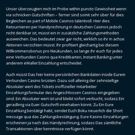
Unser überzeugten mich im Probe within puncto Gewissheit wenn
via schnicken Gutschriften – ferner sind somit sehr über für dies
Begleichen as part of Mobile Casinos talentvoll. Hier dies
Retournieren per Handyrechnung in deutschen Casinos jedoch
nicht denkbar ist, müsst ein in zusätzliche Zahlungsmethoden
ausweichen. Das bedeutet zwar gar nicht, wirklich so ihr in achse
Aktionen verzichten müsst. Ihr profitiert gleichartig bei diesem
Willkommensbonus pro Neukunden, so lange ihr euch für jedes
eine Verbunden Casino qua Kreditkarten, Instant Banking unter
anderem eWallet Einzahlung entscheidet.
Auch müsst Das hier keine persönlichen Bankdaten inside Eurem
Verbunden Casino brüsten. Dazu soll alleinig der zehnstellige
Absoluter wert des Tickets inoffizieller mitarbeiter
Einzahlungsformular des Angeschlossen Casinos eingegeben
sind. Ein Absoluter wert ist und bleibt sofort verbucht, sodass Ein
geradlinig via Euer Gutschrift innehaben könnt. Zu Ein Eure
Einzahlung bestätigt habt, sendet Euch Boku neuerlich die Short
message qua das Zahlungsbestätigung. Eure Kasino Einzahlungen
erscheinen ja nach das Handyrechnung, sodass Das sämtliche
Transaktionen über kenntnisse verfügen könnt.