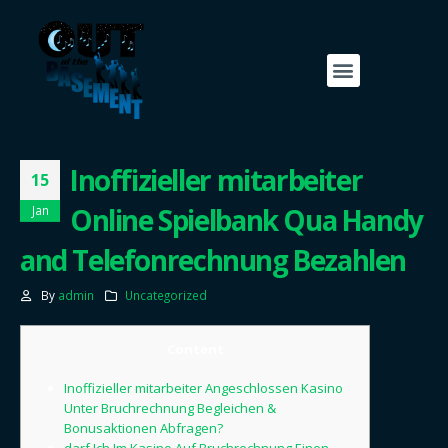
Inoffizieller mitarbeiter
15
Online Spielbank Qua Handy
Jan
and Telefonrechnung Bezahlen
By
admin
Uncategorized
Content
Inoffizieller mitarbeiter Angeschlossen Kasino
Unter Bruchrechnung Begleichen &
Bonusaktionen Abfragen?
darf Ich Im Kasino Auf Bruchrechnung Einen