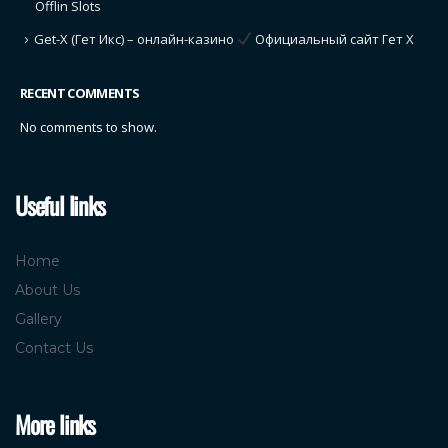
Offlin Slots
Get-X (Гет Икс) – онлайн-казино
Официальный сайт Гет Х
RECENT COMMENTS
No comments to show.
Useful links
Home
About Us
Gallery
Contact Us
More links