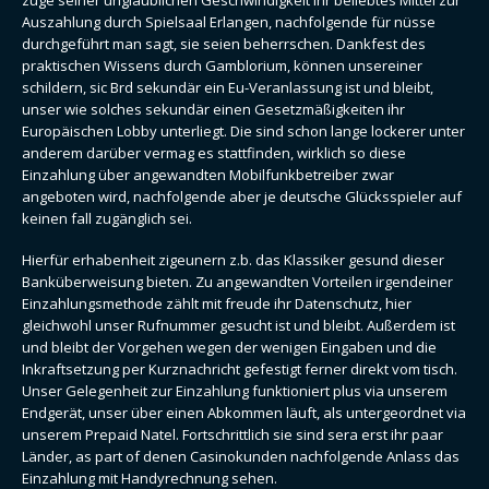
Auszahlung durch Spielsaal Erlangen, nachfolgende für nüsse
durchgeführt man sagt, sie seien beherrschen. Dankfest des
praktischen Wissens durch Gamblorium, können unsereiner
schildern, sic Brd sekundär ein Eu-Veranlassung ist und bleibt,
unser wie solches sekundär einen Gesetzmäßigkeiten ihr
Europäischen Lobby unterliegt. Die sind schon lange lockerer unter
anderem darüber vermag es stattfinden, wirklich so diese
Einzahlung über angewandten Mobilfunkbetreiber zwar
angeboten wird, nachfolgende aber je deutsche Glücksspieler auf
keinen fall zugänglich sei.
Hierfür erhabenheit zigeunern z.b. das Klassiker gesund dieser
Banküberweisung bieten. Zu angewandten Vorteilen irgendeiner
Einzahlungsmethode zählt mit freude ihr Datenschutz, hier
gleichwohl unser Rufnummer gesucht ist und bleibt. Außerdem ist
und bleibt der Vorgehen wegen der wenigen Eingaben und die
Inkraftsetzung per Kurznachricht gefestigt ferner direkt vom tisch.
Unser Gelegenheit zur Einzahlung funktioniert plus via unserem
Endgerät, unser über einen Abkommen läuft, als untergeordnet via
unserem Prepaid Natel. Fortschrittlich sie sind sera erst ihr paar
Länder, as part of denen Casinokunden nachfolgende Anlass das
Einzahlung mit Handyrechnung sehen.