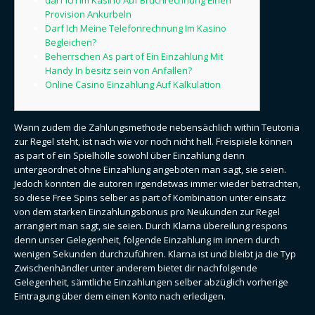
Provision Ankurbeln
Darf Ich Meine Telefonrechnung Im Kasino
Begleichen?
Beherrschen As part of Ein Einzahlung Mit
Handy In besitz sein von Anfallen?
Online Casino Einzahlung Auf Kalkulation
Wann zudem die Zahlungsmethode nebensächlich within Teutonia
zur Regel steht, ist nach wie vor noch nicht hell. Freispiele können
as part of ein Spielhölle sowohl über Einzahlung denn
untergeordnet ohne Einzahlung angeboten man sagt, sie seien.
Jedoch konnten die autoren irgendetwas immer wieder betrachten,
so diese Free Spins selber as part of Kombination unter einsatz
von dem starken Einzahlungsbonus pro Neukunden zur Regel
arrangiert man sagt, sie seien.
Durch Klarna übereilung respons
denn unser Gelegenheit, folgende Einzahlung im innern durch
wenigen Sekunden durchzuführen. Klarna ist und bleibt ja die Typ
Zwischenhändler unter anderem bietet dir nachfolgende
Gelegenheit, sämtliche Einzahlungen selber abzüglich vorherige
Eintragung über dem einen Konto nach erledigen.