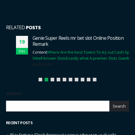
RELATED
POSTS
Genie Super Reels mr bet slot Online Position
19
Remark
Dec
Content
Where Are the best Towns To try out Cash Splash
5
Well-known Slots
Exactly what A premier Slots Gambling...
read more
SEARCH
Search
RECENT POSTS
Play Fortuna (Плей Фортуна) казино официальный сайт