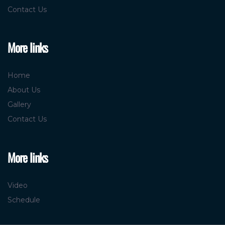
Contact Us
More links
Home
About Us
Gallery
Contact Us
More links
Video
Schedule