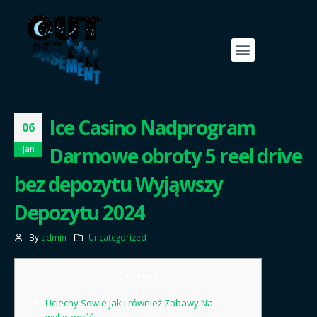
Ice Casino Nadprogram
06
Darmowe obroty 5 reel drive
Jan
bez depozytu Wyjąwszy
Depozytu 2024
By
admin
Uncategorized
Content
Uciechy Sowie Jak i również Zabawy Na
wyłączność