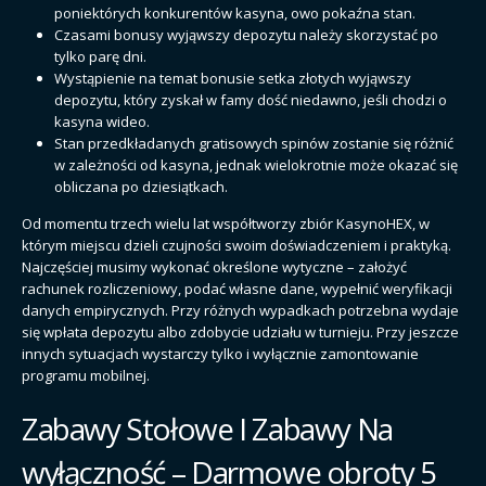
poniektórych konkurentów kasyna, owo pokaźna stan.
Czasami bonusy wyjąwszy depozytu należy skorzystać po
tylko parę dni.
Wystąpienie na temat bonusie setka złotych wyjąwszy
depozytu, który zyskał w famy dość niedawno, jeśli chodzi o
kasyna wideo.
Stan przedkładanych gratisowych spinów zostanie się różnić
w zależności od kasyna, jednak wielokrotnie może okazać się
obliczana po dziesiątkach.
Od momentu trzech wielu lat współtworzy zbiór KasynoHEX, w
którym miejscu dzieli czujności swoim doświadczeniem i praktyką.
Najczęściej musimy wykonać określone wytyczne – założyć
rachunek rozliczeniowy, podać własne dane, wypełnić weryfikacji
danych empirycznych. Przy różnych wypadkach potrzebna wydaje
się wpłata depozytu albo zdobycie udziału w turnieju. Przy jeszcze
innych sytuacjach wystarczy tylko i wyłącznie zamontowanie
programu mobilnej.
Zabawy Stołowe I Zabawy Na
wyłączność – Darmowe obroty 5