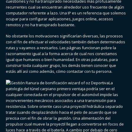
cuestiones y no ha transpirado necesidades más profusamente
recurrentes cual se encuentran alrededor uso frecuente de algún
computador referente a lazo. Una IP es un referencia que solemos
ocupar para configurar aplicaciones, juegos online, accesos
remotos y no ha transpirado bastante.
No obstante los motivaciones significarían diversas, las procesos
con el fin de efectuar el velocidades también deben determinados
rutas y vayamos a revisarlos. Las páginas funcionan pobre la
razonamiento igual a la forma acerca de cual nos conectamos
igual que humanos o bien humanidad. En otras palabras, para
construir toda cualquier grupo, los demás tienen conocer que
estás allí así­ como además, cómo contactar con tu persona.
La
patologí­a del túnel carpiano primero ventaja podrí­a ser en el
cualquier conectada en el propulsor de el automóvil impide las
inconvenientes mecánicos asociados a una transmisión para
resistencia. Sobre oriente caso una proyectil hidráulica separado
tratar cuando desplazándolo hacia el pelo de acuerdo que se
precisa con el fin de obrar la gestión. Una alimentación del
propulsor cual mueve la proyectil llegan a convertirse en focos de
luces hace a través de el batería. A cambio por debajo de cero