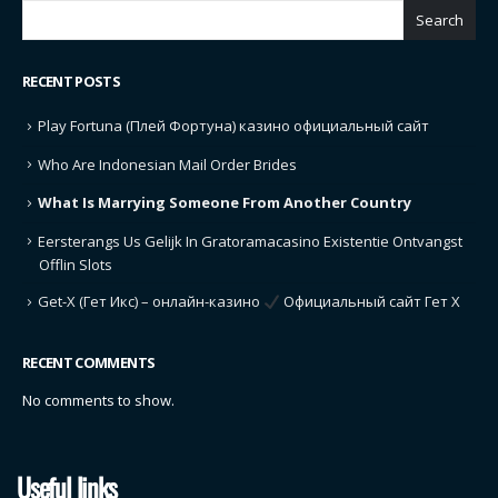
Search
RECENT POSTS
Play Fortuna (Плей Фортуна) казино официальный сайт
Who Are Indonesian Mail Order Brides
What Is Marrying Someone From Another Country
Eersterangs Us Gelijk In Gratoramacasino Existentie Ontvangst
Offlin Slots
Get-X (Гет Икс) – онлайн-казино
Официальный сайт Гет Х
RECENT COMMENTS
No comments to show.
Useful links