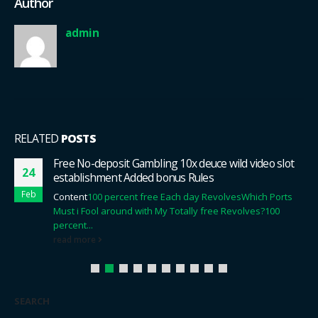
Author
admin
RELATED
POSTS
Free No-deposit Gambling 10x deuce wild video slot
24
establishment Added bonus Rules
Feb
Content
100 percent free Each day Revolves
Which Ports
Must i Fool around with My Totally free Revolves?
100
percent...
read more
SEARCH