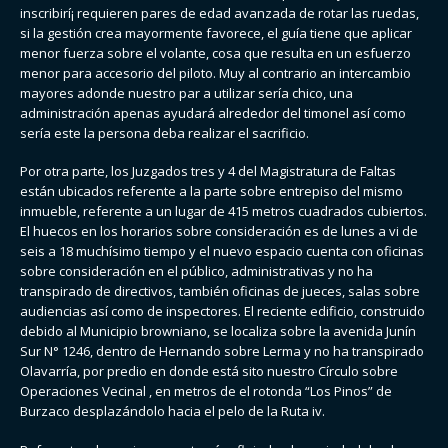
inscribirí¡ requieren pares de edad avanzada de rotar las ruedas,
si la gestión crea mayormente favorece, el guía tiene que aplicar
menor fuerza sobre el volante, cosa que resulta en un esfuerzo
menor para accesorio del piloto. Muy al contrario an intercambio
mayores adonde nuestro par a utilizar serí­a chico, una
administración apenas ayudará alrededor del timonel así­ como
sería este la persona deba realizar el sacrificio.
Por otra parte, los Juzgados tres y 4 del Magistratura de Faltas
están ubicados referente a la parte sobre entrepiso del mismo
inmueble, referente a un lugar de 415 metros cuadrados cubiertos.
El huecos en los horarios sobre consideración es de lunes a vi de
seis a 18 muchísimo tiempo y el nuevo espacio cuenta con oficinas
sobre consideración en el público, administrativas y no ha
transpirado de directivos, también oficinas de jueces, salas sobre
audiencias así­ como de inspectores. El reciente edificio, construido
debido al Municipio browniano, se localiza sobre la avenida Junín
Sur N° 1246, dentro de Hernando sobre Lerma y no ha transpirado
Olavarría, por predio en donde está sito nuestro Círculo sobre
Operaciones Vecinal , en metros de el rotonda “Los Pinos” de
Burzaco desplazándolo hacia el pelo de la Ruta iv.