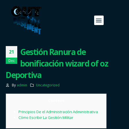
Gestión Ranura de
21
bonificación wizard of oz
Dec
Deportiva
By
admin
Uncategorized
Content
Principios De el Administración Administrativa
Cómo Escribir La Gestión Militar