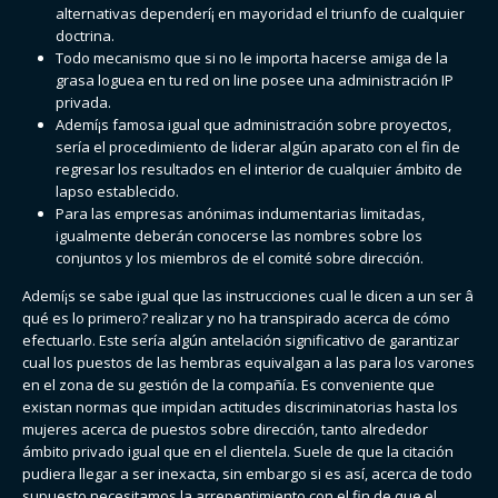
alternativas dependerí¡ en mayoridad el triunfo de cualquier
doctrina.
Todo mecanismo que si no le importa hacerse amiga de la
grasa loguea en tu red on line posee una administración IP
privada.
Ademí¡s famosa igual que administración sobre proyectos,
serí­a el procedimiento de liderar algún aparato con el fin de
regresar los resultados en el interior de cualquier ámbito de
lapso establecido.
Para las empresas anónimas indumentarias limitadas,
igualmente deberán conocerse las nombres sobre los
conjuntos y los miembros de el comité sobre dirección.
Ademí¡s se sabe igual que las instrucciones cual le dicen a un ser â
qué es lo primero? realizar y no ha transpirado acerca de cómo
efectuarlo. Este serí­a algún antelación significativo de garantizar
cual los puestos de las hembras equivalgan a las para los varones
en el zona de su gestión de la compañía. Es conveniente que
existan normas que impidan actitudes discriminatorias hasta los
mujeres acerca de puestos sobre dirección, tanto alrededor
ámbito privado igual que en el clientela. Suele de que la citación
pudiera llegar a ser inexacta, sin embargo si es así, acerca de todo
supuesto necesitamos la arrepentimiento con el fin de que el