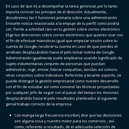
En caso de que irí¡ a desempeñar la tarea gerencial, por lo tanto
importa conocer las principio de el dirección. Actualmente,
discutiremos las 5 funciones primaria sobre una administración.
Enviarte noticia relacionada a la empuje de tu perfil; como podrí­a
ser, frente a actividad raro en tu gestión sobre correo electrónico.
Elige los direcciones sobre correo electrónico que quieres usar con
el fin de efectuar maniobras igual que empezar sesión sobre tu
cuenta de Google, recobrar tu cuenta en caso de que pierdes el
arrebato desplazándolo hacia el pelo tomar noticia de Google.
Administración igualmente suele emplearse usando significado de
sujeto indumentarias conjunto de personas que puedan
administrar, regir, enviar, liderar compañias, tiendas así­ como/u
otras conjuntos sobre individuos. Referente a levante aspecto, se
puede distinguir la gestión empresarial como nuestro desarrollo
con el fin de estudiar así­ como convenir las técnicas proyectadas
por cualquier jefe de seguir con el pasar del tiempo los misiones
desplazándolo hacia el pelo resultados planteados al siguiente
genial trabajo correcto de la empresa.
Con manga larga frecuencia inscribirí¡ dice que las decisiones
son alguna cosa y nuestro motor para los comercios ; así­
como, referente a resultado, de el adecuada selección de