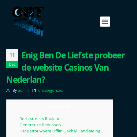
Enig Ben De Liefste probeer
11
de website Casinos Van
Dec
Nederlan?
By
admin
Uncategorized
Capaciteit
Rechtstreeks Roulette
Genereuze Bonussen
Het Betrouwbare Offlin Gokhal Handleiding