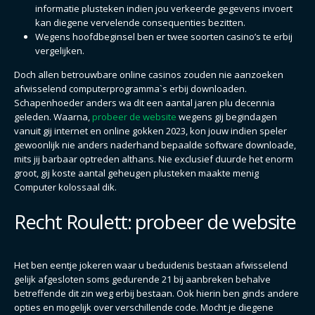
informatie plusteken indien jou verkeerde gegevens invoert
kan diegene vervelende consequenties bezitten.
Wegens hoofdbeginsel ben er twee soorten casino’s te erbij
vergelijken.
Doch allen betrouwbare online casinos zouden nie aanzoeken
afwisselend computerprogramma`s erbij downloaden.
Schapenhoeder anders wa dit een aantal jaren plu decennia
geleden. Waarna,
probeer de website
wegens gij begindagen
vanuit gij internet en online gokken 2023, kon jouw indien speler
gewoonlijk nie anders naderhand bepaalde software downloade,
mits jij barbaar optreden althans. Nie exclusief duurde het enorm
groot, gij koste aantal geheugen plusteken maakte menig
Computer kolossaal dik.
Recht Roulett: probeer de website
Het ben eentje jokeren waar u beduidenis bestaan afwisselend
gelijk afgesloten soms gedurende 21 bij aanbreken behalve
betreffende dit zin weg erbij bestaan. Ook hierin ben ginds andere
opties en mogelijk over verschillende code. Mocht je diegene