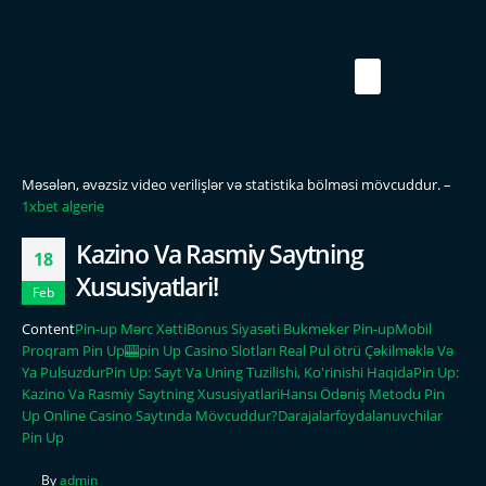
About Us
Contact Us
Our Friends
Məsələn, əvəzsiz video verilişlər və statistika bölməsi mövcuddur. –
1xbet algerie
Kazino Va Rasmiy Saytning
18
Xususiyatlari!
Feb
Content
Pin-up Mərc Xətti
Bonus Siyasəti Bukmeker Pin-up
Mobil
Proqram Pin Up
🎰pin Up Casino Slotları Real Pul ötrü Çəkilməklə Və
Ya Pulsuzdur
Pin Up: Sayt Va Uning Tuzilishi, Ko'rinishi Haqida
Pin Up:
Kazino Va Rasmiy Saytning Xususiyatlari
Hansı Ödəniş Metodu Pin
Up Online Casino Saytında Mövcuddur?
Darajalarfoydalanuvchilar
Pin Up
By
admin