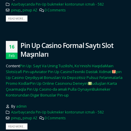
Azərbaycanda Pin-Up bukmeker kontorunun icmalı - 582
pinup
,
pinup AZ
0 Comments
READ MORE...
Pin Up Casino Formal Saytı Slot
16
Maşınları
Feb
Content
Pin Up: Sayt Va Uning Tuzilishi, Ko'rinishi Haqida
Main
Slots
Izafi Pin-up
Aviator Pin Up Casino
Texniki Dəstək Xidməti
pin
Up Casino Qeydiyyat Bonusları Və Depozitsiz Pulsuz Fırlanmalarla
Promo Kodlar
Pin Up Online Casinonu Deneyin
uduşları Karta
Çıxarmaqla Pin Up Casino-də əməli Pulla Oynayın
Bukmeker
Kontorundan Digər Bonuslar Pin-up
By
admin
Azərbaycanda Pin-Up bukmeker kontorunun icmalı - 582
pinup
,
pinup AZ
0 Comments
READ MORE...