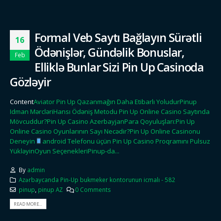
Formal Veb Saytı Bağlayın️ Sürətli
16
Ödənişlər, Gündəlik Bonuslar,
Feb
Elliklə Bunlar Sizi Pin Up Casinoda
Gözləyir
Content
Aviator Pin Up Qazanmağın Daha Etibarlı Yoludur
Pinup
Idman Mərcləri
Hansı Ödəniş Metodu Pin Up Online Casino Saytında
Mövcuddur?
Pin Up Casino Azerbayjan
Para Qoyuluşları:
Pin Up
Online Casino Oyunlarının Sayı Necədir?
Pin Up Online Casinonu
Deneyin
android Telefonu üçün Pin Up Casino Proqramını Pulsuz
Yükləyin
Oyun Seçenekleri
Pinup-da...
By
admin
Azərbaycanda Pin-Up bukmeker kontorunun icmalı - 582
pinup
,
pinup AZ
0 Comments
READ MORE...