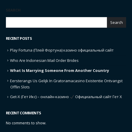
SEARCH
Search
RECENT POSTS
Play Fortuna (Плей Фортуна) казино официальный сайт
Who Are Indonesian Mail Order Brides
What Is Marrying Someone From Another Country
Eersterangs Us Gelijk In Gratoramacasino Existentie Ontvangst
Offlin Slots
Get-X (Гет Икс) – онлайн-казино
Официальный сайт Гет Х
RECENT COMMENTS
No comments to show.