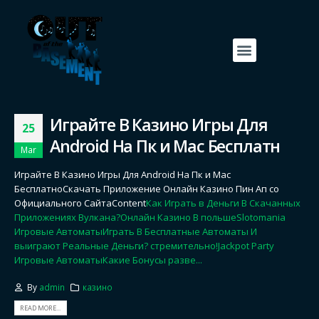
Играйте В Казино Игры Для
25
Android На Пк и Mac Бесплатн
Mar
Играйте В Казино Игры Для Android На Пк и Mac
БесплатноСкачать Приложение Онлайн Казино Пин Ап со
Официального СайтаContent
Как Играть в Деньги В Скачанных
Приложениях Вулкана?
Онлайн Казино В польше
Slotomania
Игровые Автоматы
Играть В Бесплатные Автоматы И
выиграют Реальные Деньги? стремительно!
Jackpot Party
Игровые Автоматы
Какие Бонусы разве...
By
admin
казино
READ MORE...