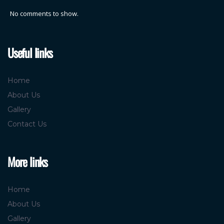
No comments to show.
Useful links
Home
About Us
Gallery
Contact Us
More links
Home
About Us
Gallery