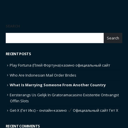
SEARCH
Search
RECENT POSTS
Play Fortuna (Плей Фортуна) казино официальный сайт
Who Are Indonesian Mail Order Brides
What Is Marrying Someone From Another Country
Eersterangs Us Gelijk In Gratoramacasino Existentie Ontvangst
Offlin Slots
Get-X (Гет Икс) – онлайн-казино
Официальный сайт Гет Х
RECENT COMMENTS