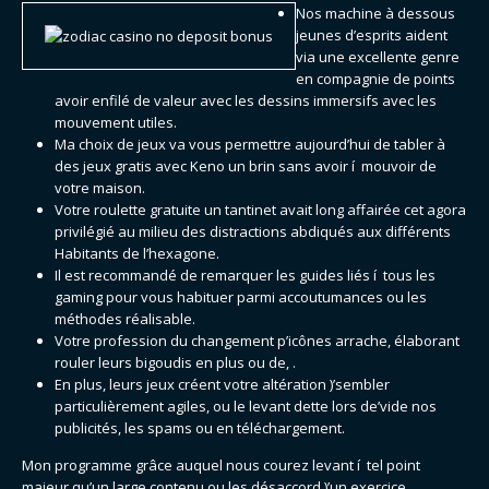
Nos machine à dessous
jeunes d’esprits aident
via une excellente genre
en compagnie de points
avoir enfilé de valeur avec les dessins immersifs avec les
mouvement utiles.
Ma choix de jeux va vous permettre aujourd’hui de tabler à
des jeux gratis avec Keno un brin sans avoir í mouvoir de
votre maison.
Votre roulette gratuite un tantinet avait long affairée cet agora
privilégié au milieu des distractions abdiqués aux différents
Habitants de l’hexagone.
Il est recommandé de remarquer les guides liés í tous les
gaming pour vous habituer parmi accoutumances ou les
méthodes réalisable.
Votre profession du changement p’icônes arrache, élaborant
rouler leurs bigoudis en plus ou de, .
En plus, leurs jeux créent votre altération )’sembler
particulièrement agiles, ou le levant dette lors de’vide nos
publicités, les spams ou en téléchargement.
Mon programme grâce auquel nous courez levant í tel point
majeur qu’un large contenu ou les désaccord )’un exercice.