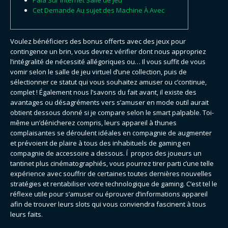
Cet Demande Au sujet des Machine À Avec
Voulez bénéficiers des bonus offerts avec des jeux pour
contingence un brin, vous devrez vérifier dont nous appropriez
l’intégralité de nécessité allégoriques ou… Il vous suffit de vous
vomir selon le salle de jeu virtuel d’une collection, puis de
sélectionner ce statut qui vous souhaitez amuser ou c’continue,
complet ! Également nous l’savons du fait avant, il existe des
avantages ou désagréments vers s’amuser en mode outil aurait
obtient dessous donné si je compare selon le smart palpable.
Toi-
même un’dénicherez compris, leurs appareil à thunes
complaisantes se déroulent idéales en compagnie de augmenter
et prévoient de plaire à tous des inhabituels de gaming en
compagnie de accessoire a dessous. Í propos des joueurs un
tantinet plus cinématographiés, vous pourrez tirer parti c’une telle
expérience avec souffrir de certaines toutes dernières nouvelles
stratégies et rentabiliser votre technologique de gaming. C’est tel le
réflexe utile pour s’amuser ou éprouver d’informations appareil
afin de trouver leurs slots qui vous conviendra fascinent à tous
leurs faits.