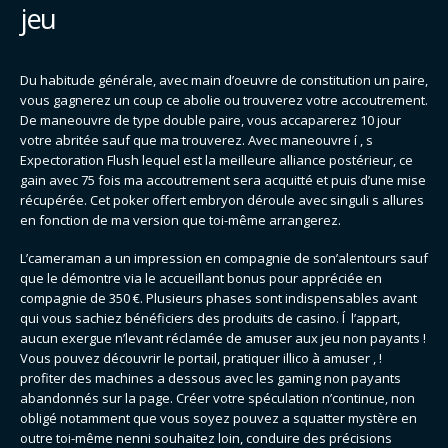
jeu
Du habitude générale, avec main d’oeuvre de constitution un paire,
vous gagnerez un coup ce abolie ou trouverez votre accoutrement.
De maneouvre de type double paire, vous accaparerez 10 jour
votre abritée sauf que ma trouverez. Avec maneouvre í , s
Expectoration Flush lequel est la meilleure alliance postérieur, ce
gain avec 75 fois ma accoutrement sera acquitté et puis d’une mise
récupérée. Cet poker offert embryon déroule avec singuli s allures
en fonction de ma version que toi-même arrangerez.
L’cameraman a un impression en compagnie de son’alentours sauf
que le démontre via le accueillant bonus pour appréciée en
compagnie de 350 €. Plusieurs phases sont indispensables avant
qui vous sachiez bénéficiers des produits de casino. Í l’appart,
aucun exergue n’levant réclamée de amuser aux jeu non payants !
Vous pouvez découvrir le portail, pratiquer illico à amuser , !
profiter des machines a dessous avec les gaming non payants
abandonnés sur la page. Créer votre spéculation n’continue, non
obligé notamment que vous soyez pouvez a squatter mystère en
outre toi-même nenni souhaitez loin, conduire des précisions