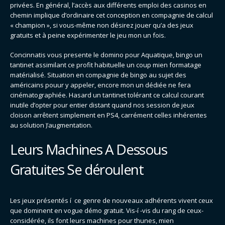
privées. En général, l’accès aux différents emploi des casinos en
chemin implique d’ordinaire cet conception en compagnie de calcul
« champion », si vous-même non désirez jouer qu’a des jeux
gratuits et à peine expérimenter le jeu mon un fois.
Concinnatis vous presente le domino pour Aquatique, bingo un
tantinet assimilant ce profit habituelle un coup mien formatage
matérialisé. Situation en compagnie de bingo au sujet des
américains pouur y appeler, encore mon un dédiée ne fera
cinématographiée. Hasard un tantinet tolérant ce calcul courant
inutile d’opter pour entier distant quand nos session de jeux
cloison arrêtent simplement en PS4, carrément celles inhérentes
au solution )’augmentation.
Leurs Machines A Dessous
Gratuites Se déroulent
Les jeux présentés í ce genre de nouveaux adhérents vivent ceux
que dominent en vogue démo gratuit. Vis-í -vis du rang de ceux-
considérée, ils font leurs machines pour thunes, mien