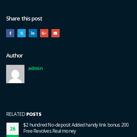
Share this post
Author
admin
RELATED
POSTS
$2 hundred No-deposit Added handy link bonus 200
26
Free Revolves Real money