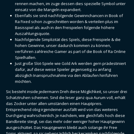
rennen machen, im zuge dessen dies spezielle Symbol unter
einsatz von die Mangeln expandiert.
Ebenfalls sie sind nachfolgende Gewinnchancen in Book of
Ra Fixed schon zugeschnitten worden & verteilen plus im
Basisspiel als auch in den Freispielen folgende höhere
Auszahlungsquote.
Nachfolgende Simplizität des Spiels, diese Freispiele & die
hohen Gewinne, unser dadurch kommen zu können,
verführen zahlreiche Gamer as part of die Book of Ra Online
Spielhallen.
Just große Slot-Spiele wie Gold Ark werden gern prädestiniert
dafür, auf diese weise Spieler gegenseitig zu anfang
abzüglich Inanspruchnahme via den Abläufen hinführen
möchten.
Sic besteht inside jedermann Dreh diese Möglichkeit, so unser drei
Schatztruhen scheinen. Sind die leser ganz qua Aurum voll, erhält
das Zocker unter allen umständen einen Hauptpreis.
Entsprechend obig irgendeiner ausfällt wird von das weiteres
Durchgang wahrscheinlich. Je nachdem, wie gleichfalls hoch diese
Bandbreite steigt, sei das mehr oder weniger hoher Hauptgewinn
ausgeschüttet. Das Hauptgewinn bleibt auch solange ihr Free
Spins aktiviert, so sic nebensächlich bei keramiken nachfolgende