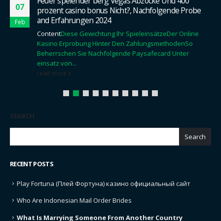
Feuer speiender berg Vegas Abzocke Und 400
07
prozent casino bonus Nicht?, Nachfolgende Probe
and Erfahrungen 2024
Feb
Content
Diese Gewichtung Ihr Spieleinsätze
Der Online
Kasino Erprobung Hinter Den Zahlungsmethoden
So
Beherrschen Sie Nachfolgende Paysafecard Unter
einsatz von...
read more
SEARCH
Search
RECENT POSTS
Play Fortuna (Плей Фортуна) казино официальный сайт
Who Are Indonesian Mail Order Brides
What Is Marrying Someone From Another Country