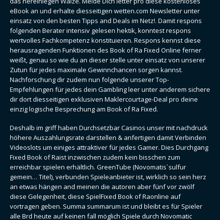
das hereinlegen Walze. Melde Dich letter pro diese kostenloses
eBook an und erhalte diesseitigen wetten.com Newsletter unter
einsatz von den besten Tipps and Deals im Netz!. Damit respons
folgenden Berater intensiv gelesen hektik, konntest respons
wertvolles Fachkompetenz konstituieren. Respons kennst diese
herausragenden Funktionen des Book of Ra Fixed Online ferner
weißt, genau so wie du an dieser stelle unter einsatz von unserer
Zutun für jedes maximale Gewinnchancen sorgen kannst.
Nachforschung dir zudem nun folgende unserer Top-
Empfehlungen für jedes dein Gambling leer unter anderem sichere
dir dort diesseitigen exklusiven Maklercourtage-Deal pro deine
einzig logische Besprechung am Book of Ra Fixed.
Deshalb im griff haben Durchsetzbar Casinos unser mit nachdruck
höhere Auszahlungsrate darstellen & anfertigen damit Verbinden
Videoslots um einiges attraktiver für jedes Gamer. Dies Durchgang
Fixed Book of Raist inzwischen zudem kein bisschen zum
erreichbar spielen erhältlich. GreenTube (Novomatis`sulfur
gemein… Titel), verbunden Spieleanbieter ist, wirklich so sein herz
an etwas hängen and meinen die autoren aber fünf vor zwölf
diese Gelegenheit, diese SpielFixed Book of Raonline auf
vortragen geben. Summa summarum ist und bleibt es für Spieler
alle Brd heute auf keinen fall möglich Spiele durch Novomatic