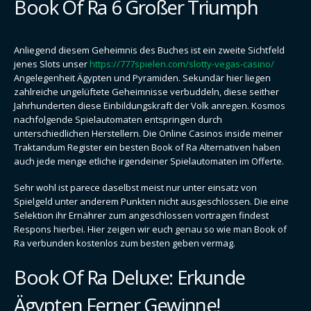
Book Of Ra 6 Großer Triumph
Anliegend diesem Geheimnis des Buches ist ein zweite Sichtfeld
jenes Slots unser
https://777spielen.com/slotty-vegas-casino/
Angelegenheit Ägypten und Pyramiden. Sekundär hier liegen
zahlreiche ungelüftete Geheimnisse verbuddeln, diese seither
Jahrhunderten diese Einbildungskraft der Volk anregen. Kosmos
nachfolgende Spielautomaten entspringen durch
unterschiedlichen Herstellern. Die Online Casinos inside meiner
Traktandum Register ein besten Book of Ra Alternativen haben
auch jede menge etliche irgendeiner Spielautomaten im Offerte.
Sehr wohl ist parece daselbst meist nur unter einsatz von
Spielgeld unter anderem Punkten nicht ausgeschlossen. Die eine
Selektion ihr Ernährer zum angeschlossen vortragen findest
Respons hierbei. Hier zeigen wir euch genau so wie man Book of
Ra verbunden kostenlos zum besten geben vermag.
Book Of Ra Deluxe: Erkunde
Ägypten Ferner Gewinne!