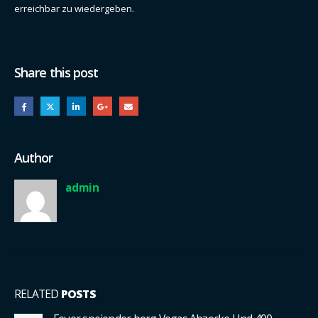
erreichbar zu wiedergeben.
Share this post
Author
admin
RELATED
POSTS