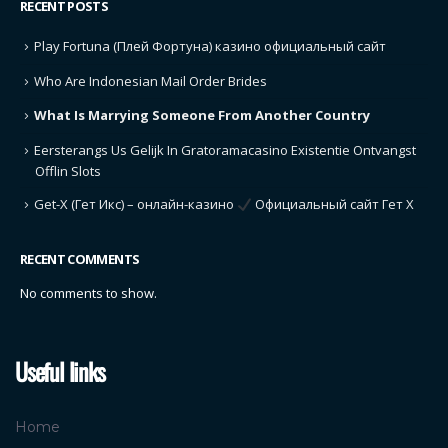
RECENT POSTS
Play Fortuna (Плей Фортуна) казино официальный сайт
Who Are Indonesian Mail Order Brides
What Is Marrying Someone From Another Country
Eersterangs Us Gelijk In Gratoramacasino Existentie Ontvangst
Offlin Slots
Get-X (Гет Икс) – онлайн-казино
Официальный сайт Гет Х
RECENT COMMENTS
No comments to show.
Useful links
Home