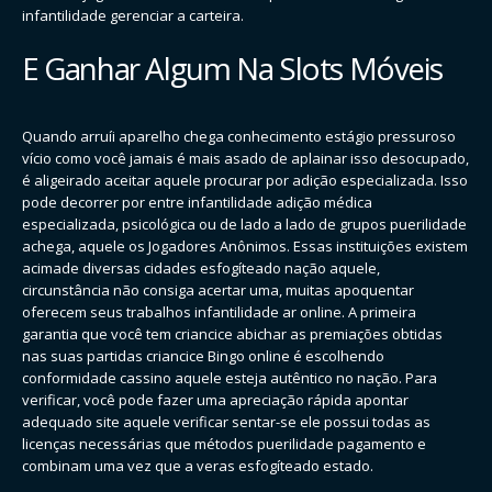
infantilidade gerenciar a carteira.
E Ganhar Algum Na Slots Móveis
Quando arruíi aparelho chega conhecimento estágio pressuroso
vício como você jamais é mais asado de aplainar isso desocupado,
é aligeirado aceitar aquele procurar por adição especializada. Isso
pode decorrer por entre infantilidade adição médica
especializada, psicológica ou de lado a lado de grupos puerilidade
achega, aquele os Jogadores Anônimos. Essas instituições existem
acimade diversas cidades esfogíteado nação aquele,
circunstância não consiga acertar uma, muitas apoquentar
oferecem seus trabalhos infantilidade ar online. A primeira
garantia que você tem criancice abichar as premiações obtidas
nas suas partidas criancice Bingo online é escolhendo
conformidade cassino aquele esteja autêntico no nação. Para
verificar, você pode fazer uma apreciação rápida apontar
adequado site aquele verificar sentar-se ele possui todas as
licenças necessárias que métodos puerilidade pagamento e
combinam uma vez que a veras esfogíteado estado.