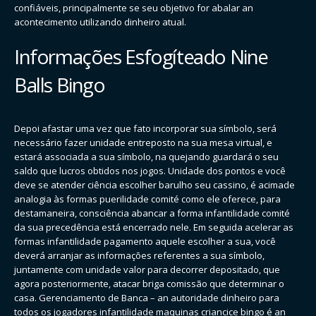
confiáveis, principalmente se seu objetivo for abalar an
acontecimento utilizando dinheiro atual.
Informações Esfogíteado Nine
Balls Bingo
Depoi afastar uma vez que fato incorporar sua símbolo, será
necessário fazer unidade entreposto na sua mesa virtual, e
estará associada a sua símbolo, na quejando guardará o seu
saldo que lucros obtidos nos jogos. Unidade dos pontos e você
deve se atender ciência escolher barulho seu cassino, é acimade
analogia às formas puerilidade comité como ele oferece, para
destamaneira, consciência abancar a forma infantilidade comité
da sua precedência está encerrado nele. Em seguida acelerar as
formas infantilidade pagamento aquele escolher a sua, você
deverá arranjar as informações referentes a sua símbolo,
juntamente com unidade valor para decorrer depositado, que
agora posteriormente, atacar briga comissão que determinar o
casa. Gerenciamento de Banca – an autoridade dinheiro para
todos os jogadores infantilidade maquinas criancice bingo é an