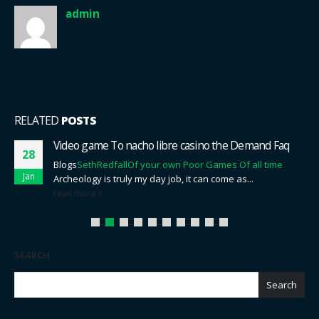
admin
RELATED
POSTS
Video game To nacho libre casino the Demand Faq
28
Blogs
Seth
Redfall
Of your own Poor Games Of all time
Jan
Archeology is truly my day job, it can come as...
read more
SEARCH
Search