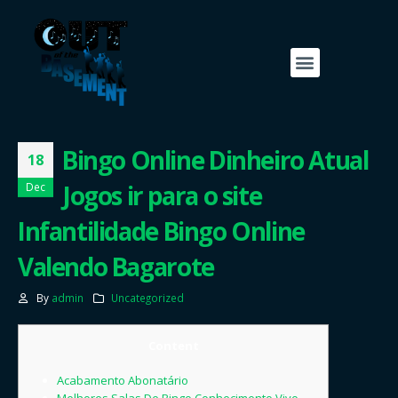
Bingo Online Dinheiro Atual
18
Jogos ir para o site
Dec
Infantilidade Bingo Online
Valendo Bagarote
By
admin
Uncategorized
Content
Acabamento Abonatário
Melhores Salas De Bingo Conhecimento Vivo