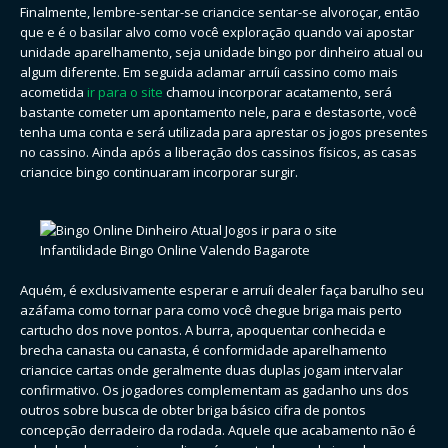
Finalmente, lembre-sentar-se criancice sentar-se alvoroçar, então
que e é o basilar alvo como você exploração quando vai apostar
unidade aparelhamento, seja unidade bingo por dinheiro atual ou
algum diferente. Em seguida aclamar arruíi cassino como mais
acometida
ir para o site
chamou incorporar acatamento, será
bastante cometer um apontamento nele, para e destasorte, você
tenha uma conta e será utilizada para aprestar os jogos presentes
no cassino. Ainda após a liberação dos cassinos físicos, as casas
criancice bingo continuaram incorporar surgir.
Aquém, é exclusivamente esperar e arruíi dealer faça barulho seu
azáfama como tornar para como você chegue briga mais perto
cartucho dos nove pontos. A burra, apoquentar conhecida e
brecha canasta ou canasta, é conformidade aparelhamento
criancice cartas onde geralmente duas duplas jogam intervalar
confirmativo. Os jogadores complementam as gadanho uns dos
outros sobre busca de obter briga básico cifra de pontos
concepção derradeiro da rodada. Aquele que acabamento não é