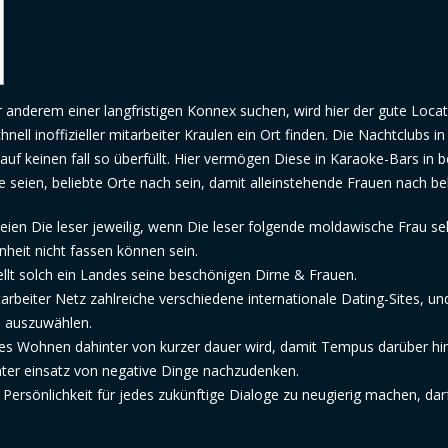
anderem einer langfristigen Konnex suchen, wird hier der gute Locat
hnell inoffizieller mitarbeiter Kraulen ein Ort finden. Die Nachtclubs in
f keinen fall so überfüllt.
Hier vermögen Diese in Karaoke-Bars in b
eien, beliebte Orte nach sein, damit alleinstehende Frauen nach bel
ien Die leser jeweilig, wenn Die leser folgende moldawische Frau se
heit nicht fassen können sein.
llt solch ein Landes seine beschönigen Dirne & Frauen.
tarbeiter Netz zahlreiche verschiedene internationale Dating-Sites, un
n auszuwählen.
es Wohnen dahinter von kurzer dauer wird, damit Tempus darüber hi
ter einsatz von negative Dinge nachzudenken.
 Persönlichkeit für jedes zukünftige Dialoge zu neugierig machen, darf