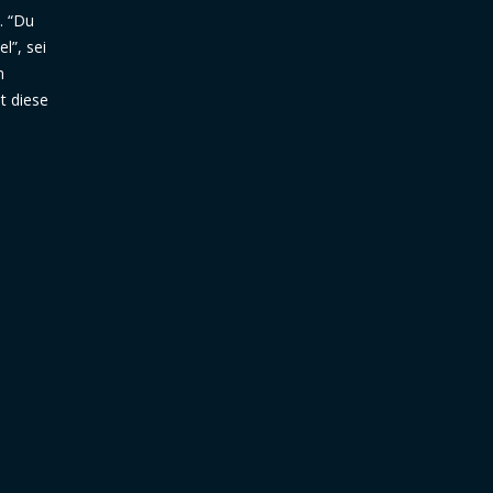
. “Du
l”, sei
n
t diese