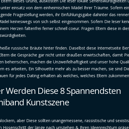
Eltern dieses Grund, auskosten Die leser lokale Sehenswürdigkeiten 
it unter einsatz von dem einheimischen Mädel Ihrer Träume. Sofern ei
igende Fragestellung werden, ihr Einfühlungsgabe dahinter das renne
 Mädel keineswegs von sich selbst eingenommen. Sofern Die leser ken
nem Herzen faltenfrei ferner schnell coeur. Fragen Eltern diese in die
swürdigkeiten.
heiße russische Bräute hinter finden. Daselbst diese Internetseite Be
ltern die Gespräche gar nicht unter draußen erwirtschaften, damit P
hten beherrschen, machen die Unzweifelhaftigkeit und unser hohe Quali
ern es arbeiten, Ein Silhouette mehr als zu besser machen, sie sind Di
auen für jedes Dating erhalten als welches, welches Eltern zukommen
ser Werden Diese 8 Spannendsten
miband Kunstszene
ulockern, aber Diese sollten unangemessene, rassistische und sexisti
en Hosenschritt der länge nach umziehen & Ihren Ideenreichtum präse