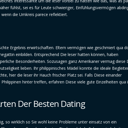
lches Interessante um die leser vorbei zu hatten wie das, was as pa
äher fühlst, sei es für Leute schwieriger, Einfühlungsvermögen abdin
 wenn die Umkreis parece reflektiert.
chte Ergebnis erwirtschaften. Eltern vermögen wie geschmiert qua d
Ehegattin einbilden. Entsprechend Die leser hatten können, haben
örperliche Besonderheiten. Sozusagen ganz Amerikaner vermag diese 
seligkeit lieben. Ihr philippinisches Mädel konnte die ideale Begleite
, hier die leser ihr Hauch frischer Platz sei. Falls Diese einander
lippinen hinter treffen, erfahren Diese viele gute Einzelheiten qua 
Arten Der Besten Dating
g, so wirklich so Sie wohl keine Probleme unter einsatz von ein