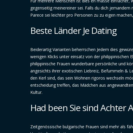
Für mehrere Menschen ist dies en masse einfacher, we
gegenseitig meinereiner sei. Falls du dich jemandem n
Parece sei leichter pro Personen zu zu eigen machen,
Beste Länder Je Dating
Beiderartig Varianten beherrschen Jedem dies gewüns
wenigen Klicks unter einsatz von der philippinischen 
philippinische Frauen wunderbare persönliche und k
angesichts ihrer exotischen Liebreiz, Befummeln & Leut
den Kerl sind, das sein Wohnen rigoros wechseln möchte
entscheidung treffen, das Mädchen aus angewandten Phi
Kultur.
Had been Sie sind Achter 
Zeitgenössische bulgarische Frauen sind mehr als fähi