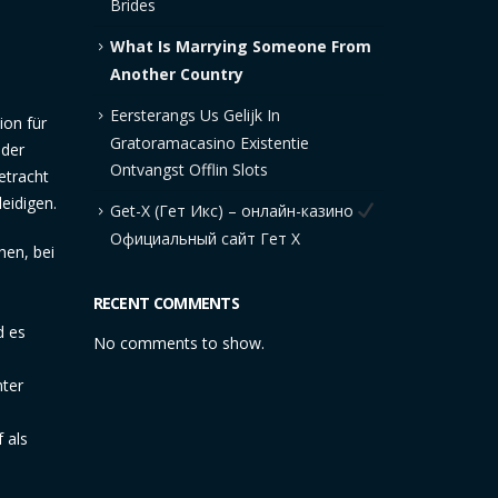
Brides
What Is Marrying Someone From
Another Country
Eersterangs Us Gelijk In
ion für
Gratoramacasino Existentie
 der
Ontvangst Offlin Slots
etracht
eidigen.
Get-X (Гет Икс) – онлайн-казино
Официальный сайт Гет Х
hen, bei
RECENT COMMENTS
d es
No comments to show.
nter
 als