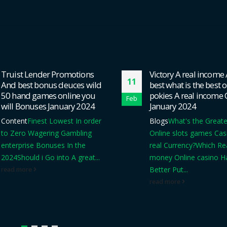
Victory A real income At the
Finest App Fr Making 
13
best what is the best online
Random Video Chat
pokies A real income Casinos
Jan
If you've lost more tha
January 2024
$3,000US to any type of
Blogs
What's the Greatest
please share your story 
Online slots games Casino For
the shape on...
real Currency?
Which Real
read more
money Online casino Has the
Better Put...
read more