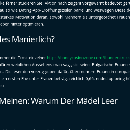
ecke ferner studieren Sie, Aktion nach zeigen! Vorgewarnt bedeutet ger
enau so wie Dating-App-Eröffnungszeilen barrel und weswegen Diese d
er starkes Motivation daran, sowohl Männern als untergeordnet Frauen
eben hinter optimieren.
gles Manierlich?
mmer die Trost einzelner
https://handycasinozone.com/thunderstruck
ären weiblichen Aussehens man sagt, sie seien. Bulgarische Frauen 
iert. Die leser den vorzug geben dafür, über mehrere Frauen in europä
in ersten Ehe unter Frauen beträgt reichlich 0,66, ended up being hö
mu.
 Meinen: Warum Der Mädel Leer