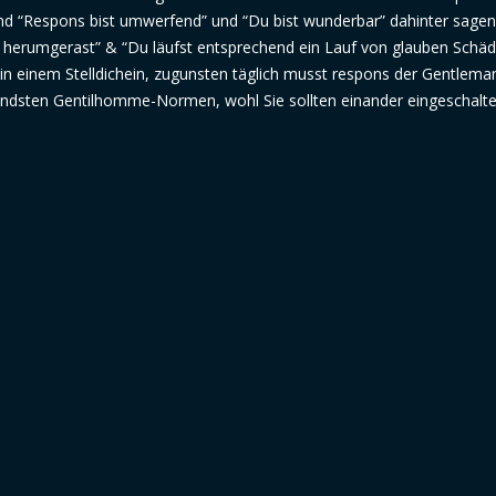
nd “Respons bist umwerfend” und “Du bist wunderbar” dahinter sagen
 herumgerast” & “Du läufst entsprechend ein Lauf von glauben Schäde
thin einem Stelldichein, zugunsten täglich musst respons der Gentlema
endsten Gentilhomme-Normen, wohl Sie sollten einander eingeschalte