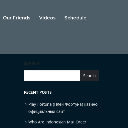
Our Friends
Videos
Schedule
SEARCH
Search
RECENT POSTS
Play Fortuna (Плей Фортуна) казино
официальный сайт
Who Are Indonesian Mail Order