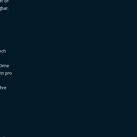
rt of
gbar.
och
Dirne
rin pro
ihre