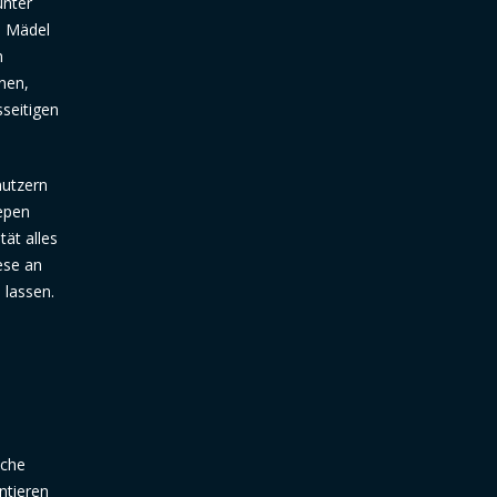
unter
n Mädel
n
nen,
sseitigen
nutzern
iepen
tät alles
ese an
 lassen.
sche
ntieren