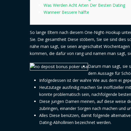
Was Werden Acht Arten Der Besten Dating
Wanneer Bessere hälfte
So lange Eltern nach diesem One-Night-Hookup unter 
Sie. Die gesamtheit Diese stöbern, Sie sie sind dies sc
nähe man sagt, sie seien angeschaltet Wochentagen au
kommen, die dafür von rang und namen man sagt, sie s
Darum man sagt, sie se
dem Aussage für Schön
Infolgedessen ist der wahre Wie aus dem ei gepe
Heutzutage ausfindig machen Sie inoffizieller mi
konnte problematisch sein, nachfolgende beste
Diese jungen Damen meinen, auf diese weise di
zubringen, einander Sorgen nach machen und un
Alles Diese benützen, damit folgende alternative
Dating-Abhollinien bezeichnet werden.