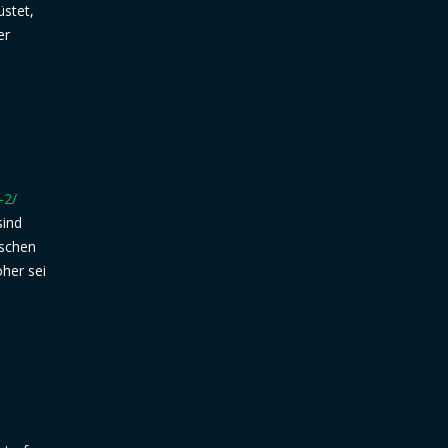
üstet,
er
-2/
sind
ischen
her sei