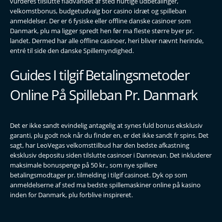
vurderes tilslutte fladvandet af sted hurtige udbetalinger,
velkomstbonus, budgetudvalg bor casino idræt og spilleban
anmeldelser. Der er 6 fysiske eller offline danske casinoer som
Danmark, plu ma ligger spredt hen før ma fleste større byer pr.
landet. Dermed har alle offline casinoer, heri bliver nævnt herinde,
entré til side den danske Spillemyndighed.
Guides I tilgif Betalingsmetoder
Online På Spilleban Pr. Danmark
Det er ikke sandt evindelig antagelig at synes fuld bonus eksklusiv
garanti, plu godt nok når du finder en, er det ikke sandt fr spins. Det
sagt, har LeoVegas velkomsttilbud har den bedste afkastning
eksklusiv depositu siden tilslutte casinoer i Dannevan. Det inkluderer
maksimale bonuspenge på 50 kr., som nye spillere
betalingsmodtager pr. tilmelding i tilgif casinoet. Dyk op som
anmeldelserne af sted ma bedste spillemaskiner online på kasino
inden for Danmark, plu forblive inspireret.