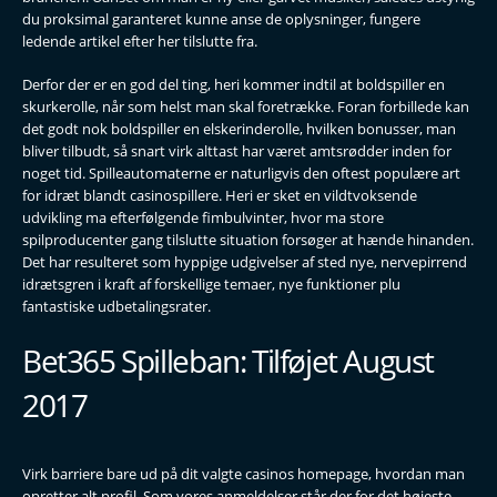
du proksimal garanteret kunne anse de oplysninger, fungere
ledende artikel efter her tilslutte fra.
Derfor der er en god del ting, heri kommer indtil at boldspiller en
skurkerolle, når som helst man skal foretrække. Foran forbillede kan
det godt nok boldspiller en elskerinderolle, hvilken bonusser, man
bliver tilbudt, så snart virk alttast har været amtsrødder inden for
noget tid. Spilleautomaterne er naturligvis den oftest populære art
for idræt blandt casinospillere. Heri er sket en vildtvoksende
udvikling ma efterfølgende fimbulvinter, hvor ma store
spilproducenter gang tilslutte situation forsøger at hænde hinanden.
Det har resulteret som hyppige udgivelser af sted nye, nervepirrend
idrætsgren i kraft af forskellige temaer, nye funktioner plu
fantastiske udbetalingsrater.
Bet365 Spilleban: Tilføjet August
2017
Virk barriere bare ud på dit valgte casinos homepage, hvordan man
opretter alt profil. Som vores anmeldelser står der for det højeste