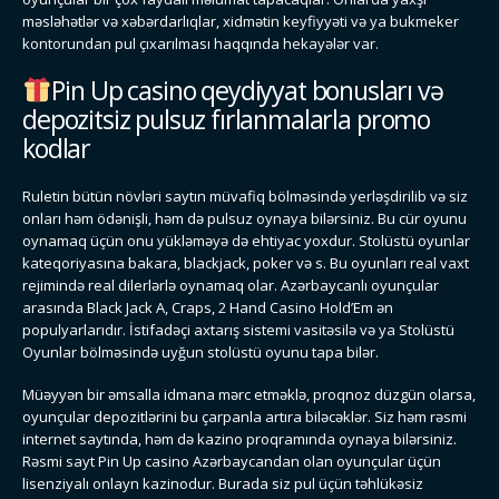
məsləhətlər və xəbərdarlıqlar, xidmətin keyfiyyəti və ya bukmeker
kontorundan pul çıxarılması haqqında hekayələr var.
Pin Up casino qeydiyyat bonusları və
depozitsiz pulsuz fırlanmalarla promo
kodlar
Ruletin bütün növləri saytın müvafiq bölməsində yerləşdirilib və siz
onları həm ödənişli, həm də pulsuz oynaya bilərsiniz. Bu cür oyunu
oynamaq üçün onu yükləməyə də ehtiyac yoxdur. Stolüstü oyunlar
kateqoriyasına bakara, blackjack, poker və s. Bu oyunları real vaxt
rejimində real dilerlərlə oynamaq olar. Azərbaycanlı oyunçular
arasında Black Jack A, Craps, 2 Hand Casino Hold’Em ən
populyarlarıdır. İstifadəçi axtarış sistemi vasitəsilə və ya Stolüstü
Oyunlar bölməsində uyğun stolüstü oyunu tapa bilər.
Müəyyən bir əmsalla idmana mərc etməklə, proqnoz düzgün olarsa,
oyunçular depozitlərini bu çarpanla artıra biləcəklər. Siz həm rəsmi
internet saytında, həm də kazino proqramında oynaya bilərsiniz.
Rəsmi sayt Pin Up casino Azərbaycandan olan oyunçular üçün
lisenziyalı onlayn kazinodur. Burada siz pul üçün təhlükəsiz