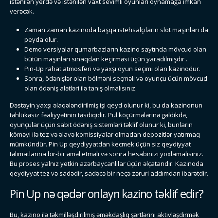
istənilən yerdə və istənilən vaxt sevimli oyunları oynamağa imkan
verəcək.
Zaman zaman kazinoda başqa istehsalçıların slot maşınları da
peyda olur.
Demo versiyalar qumarbazların kazino saytında mövcud olan
bütün maşınları sınaqdan keçirməsi üçün yaradılmışdır .
Pin-Up rahat atmosferi və yaxşı oyun seçimi olan kazinodur.
Sonra, ödənişlər olan bölməni seçməli və oyunçu üçün mövcud
olan ödəniş alətləri ilə tanış olmalısınız.
Dəstəyin yaxşı əlaqələndirilmiş işi qeyd olunur ki, bu da kazinonun
təhlükəsiz fəaliyyətinin təsdiqidir. Pul köçürmələrinə gəldikdə,
oyunçular üçün sabit ödəniş sistemləri təklif olunur ki, bunların
köməyi ilə tez və əlavə komissiyalar olmadan depozitlər yatırmaq
mümkündür. Pin Up qeydiyyatdan kecmek üçün siz qeydiyyat
təlimatlarına bir-bir əməl etməli və sonra hesabınızı yoxlamalısınız.
Bu proses yalnız yetkin azərbaycanlılar üçün əlçatandır. Kazinoda
qeydiyyat tez və sadədir, sadəcə bir neçə zəruri addımdan ibarətdir.
Pin Up nə qədər onlayn kazino təklif edir?
Bu, kazino ilə təkmilləşdirilmiş əməkdaşlıq şərtlərini aktivləşdirmək