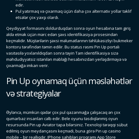
edir.
Pul yatırmaq və çıxarmaq üçün daha çox alternativ yollar təklif
etsələr çox yaxşı olardı.
Qeydiyyat formasını doldurduqdan sonra oyun hesabına tam giriş
əldə etmək üçün mərc edən şəxs identifikasiya prosesindən
keçməlidir. Müştərilərin şəxsi məlumatlarının təhlükəsizliyi bukmeker
kontoru tərəfindən təmin edilir. Bu status rəsmi Pin Up portalı
vasitəsilə yoxlanıldıqdan sonra təyin Tam identifikasiya sizə
məhdudiyyətsiz istənilən məbləği hesabınızdan yerləşdirməyə və
çıxarmağa imkan verir.
Pin Up oynamaq üçün məsləhətlər
və strategiyalar
Əyləncə, mümkün qədər çox pul qazanmağa çalışacaq ən çox
qumarbaz insanları cəlb edir. Bele oyunu təsdiqlənmiş oyun
resursunda Pin up Aviator tapa bilərsiniz. Texnoloji tərəqqi sübut
edilmiş oyun meydançasını keçmədi, buna görə Pin up casino
mobile – bir reallıqdır. IPhone sahibləri proqramı App Store