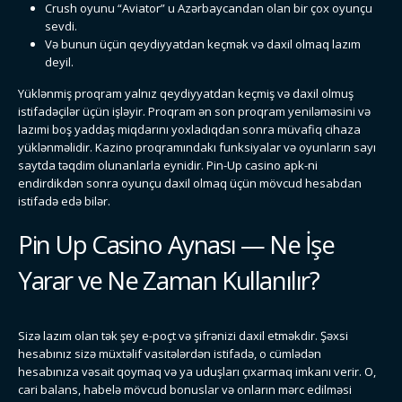
Crush oyunu “Aviator” u Azərbaycandan olan bir çox oyunçu
sevdi.
Və bunun üçün qeydiyyatdan keçmək və daxil olmaq lazım
deyil.
Yüklənmiş proqram yalnız qeydiyyatdan keçmiş və daxil olmuş
istifadəçilər üçün işləyir. Proqram ən son proqram yeniləməsini və
lazımi boş yaddaş miqdarını yoxladıqdan sonra müvafiq cihaza
yüklənməlidir. Kazino proqramındakı funksiyalar və oyunların sayı
saytda təqdim olunanlarla eynidir. Pin-Up casino apk-ni
endirdikdən sonra oyunçu daxil olmaq üçün mövcud hesabdan
istifadə edə bilər.
Pin Up Casino Aynası — Ne İşe
Yarar ve Ne Zaman Kullanılır?
Sizə lazım olan tək şey e-poçt və şifrənizi daxil etməkdir. Şəxsi
hesabınız sizə müxtəlif vasitələrdən istifadə, o cümlədən
hesabınıza vəsait qoymaq və ya uduşları çıxarmaq imkanı verir. O,
cari balans, habelə mövcud bonuslar və onların mərc edilməsi