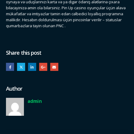
oynaya və uduşlarınızı karta və ya digər ödəniş alətlərinə çıxara
biləcəyinizə əmin ola bilərsiniz. Pin Up casino oyunçular üçün əlavə
mükafatlar və imtiyazlar təmin edən cəlbedici loyallıq proqramına
malikdir. Hesabın doldurulması üçün pincoinlər verilir – statuslar
qumarbazlara təyin olunan PNC .
Share this post
Author
admin