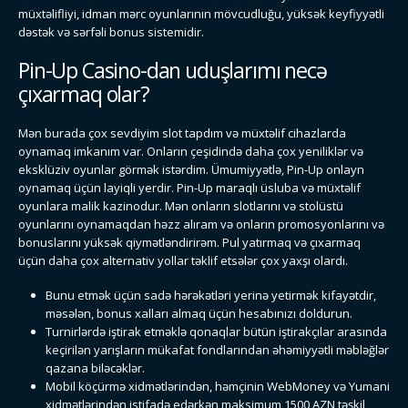
müxtəlifliyi, idman mərc oyunlarının mövcudluğu, yüksək keyfiyyətli
dəstək və sərfəli bonus sistemidir.
Pin-Up Casino-dan uduşlarımı necə
çıxarmaq olar?
Mən burada çox sevdiyim slot tapdım və müxtəlif cihazlarda
oynamaq imkanım var. Onların çeşidində daha çox yeniliklər və
eksklüziv oyunlar görmək istərdim. Ümumiyyətlə, Pin-Up onlayn
oynamaq üçün layiqli yerdir. Pin-Up maraqlı üsluba və müxtəlif
oyunlara malik kazinodur. Mən onların slotlarını və stolüstü
oyunlarını oynamaqdan həzz alıram və onların promosyonlarını və
bonuslarını yüksək qiymətləndirirəm. Pul yatırmaq və çıxarmaq
üçün daha çox alternativ yollar təklif etsələr çox yaxşı olardı.
Bunu etmək üçün sadə hərəkətləri yerinə yetirmək kifayətdir,
məsələn, bonus xalları almaq üçün hesabınızı doldurun.
Turnirlərdə iştirak etməklə qonaqlar bütün iştirakçılar arasında
keçirilən yarışların mükafat fondlarından əhəmiyyətli məbləğlər
qazana biləcəklər.
Mobil köçürmə xidmətlərindən, həmçinin WebMoney və Yumani
xidmətlərindən istifadə edərkən maksimum 1500 AZN təşkil