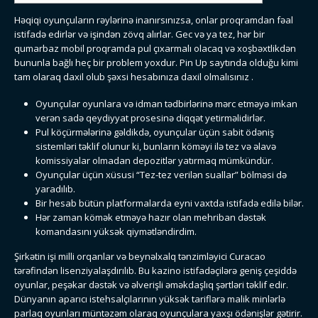
Həqiqi oyunçuların rəylərinə inanırsınızsa, onlar proqramdan fəal
istifadə edirlər və işindən zövq alırlar. Gec və ya tez, hər bir
qumarbaz mobil proqramda pul çıxarmalı olacaq və xoşbəxtlikdən
bununla bağlı heç bir problem yoxdur. Pin Up saytında olduğu kimi
tam olaraq daxil olub şəxsi hesabınıza daxil olmalısınız .
Oyunçular oyunlara və idman tədbirlərinə mərc etməyə imkan
verən sadə qeydiyyat prosesinə diqqət yetirməlidirlər.
Pul köçürmələrinə gəldikdə, oyunçular üçün sabit ödəniş
sistemləri təklif olunur ki, bunların köməyi ilə tez və əlavə
komissiyalar olmadan depozitlər yatırmaq mümkündür.
Oyunçular üçün xüsusi “Tez-tez verilən suallar” bölməsi də
yaradılıb.
Bir hesab bütün platformalarda eyni vaxtda istifadə edilə bilər.
Hər zaman kömək etməyə hazır olan mehriban dəstək
komandasını yüksək qiymətləndirdim.
Şirkətin işi milli orqanlar və beynəlxalq tənzimləyici Curacao
tərəfindən lisenziyalaşdırılıb. Bu kazino istifadəçilərə geniş çeşiddə
oyunlar, peşəkar dəstək və əlverişli əməkdaşlıq şərtləri təklif edir.
Dünyanın aparıcı istehsalçılarının yüksək tariflərə malik minlərlə
parlaq oyunları müntəzəm olaraq oyunçulara yaxşı ödənişlər gətirir.