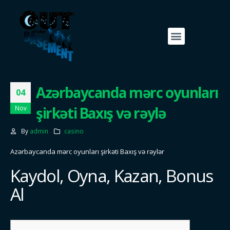
Azərbaycanda mərc oyunları
04
şirkəti Baxış və rəylə
Nov
By
admin
casino
Azərbaycanda mərc oyunları şirkəti Baxış və rəylər
Kaydol, Oyna, Kazan, Bonus
Al