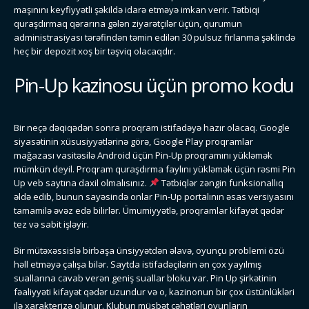
maşınını keyfiyyətli şəkildə idarə etməyə imkan verir. Tətbiqi
quraşdırmaq qərarına gələn ziyarətçilər üçün, qurumun
administrasiyası tərəfindən təmin edilən 30 pulsuz fırlanma şəklində
heç bir depozit xoş bir təşviq olacaqdır.
Pin-Up kazinosu üçün promo kodu
Bir neçə dəqiqədən sonra proqram istifadəyə hazır olacaq. Google
siyasətinin xüsusiyyətlərinə görə, Google Play proqramlar
mağazası vasitəsilə Android üçün Pin-Up proqramını yükləmək
mümkün deyil. Proqram quraşdırma faylını yükləmək üçün rəsmi Pin
Up veb saytına daxil olmalısınız.
Tətbiqlər zəngin funksionallıq
əldə edib, bunun sayəsində onlar Pin-Up portalının əsas versiyasını
tamamilə əvəz edə bilirlər. Ümumiyyətlə, proqramlar kifayət qədər
tez və sabit işləyir.
Bir mütəxəssislə birbaşa ünsiyyətdən əlavə, oyunçu problemi özü
həll etməyə çalışa bilər. Saytda istifadəçilərin ən çox yayılmış
suallarına cavab verən geniş suallar bloku var. Pin Up şirkətinin
fəaliyyəti kifayət qədər uzundur və o, kazinonun bir çox üstünlükləri
ilə xarakterizə olunur. Klubun müsbət cəhətləri oyunların