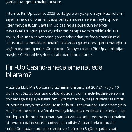
şərtləri haqqında məlumat verir.
Internet Pin Up casino, 2023-cü ilə görə ən yaxşı onlayn kazinoların
siyahısına daxil olan ən yaxşı onlayn müəssisələrin reytinqində
lider mövqe tutur. Sayt Pin Up casino az pul üçün əyləncə
həvəskarları üçün şans oyunlarının geniş seçimini təklif edir. Bu
oyun klubunda rahat ödəniş xidmətlərindən istifadə etməklə real
uduşlar əldə etməklə müxtəlif ölkələrdən gələn qonaqların marağına
uyğun oynamaq mümkün olacaq. Onlayn casino Pin Up azerbaijan
məşhur CarlettaNV şirkəti tərəfindən idarə olunur.
Pin-Up Casino-a necə əmanət edə
bilərəm?
Hazırda klub Pin Up casino az minimum əmanət 20 AZN və ya 10
dollardır. Siz bu bonusu doldurduqdan sonra aktivləşdirə və sonra
oynamağa başlaya bilərsiniz. Eyni zamanda, başa düşmək lazımdır
ki, oyunçular yalnız özləri üçün belə pul götürmürlər. Onlar həmçinin
heç bir depozit mükafatı ilə eyni şəkildə mərc edilməli olacaqlar . Hər
bir depozit bonusunun mərc şərtləri var və onlar yerinə yetirilməlidir
ki, oyunçu daha sonra hədiyyə ala bilsin Adətən belə bonuslar
mümkün qədər sadə mərc edilir və 1 gündən 3 günə qədər vaxt