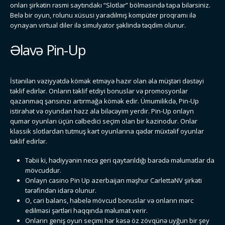
onları şirkətin rəsmi saytındakı “Slotlar” bölməsində tapa bilərsiniz.
Belə bir oyun, rolunu xüsusi yaradılmış kompüter proqramı ilə
oynayan virtual diler ilə simulyator şəklində təqdim olunur.
Əlavə Pin-Up
İstənilən vəziyyətdə kömək etməyə hazır olan əla müştəri dəstəyi
təklif edirlər. Onların təklif etdiyi bonuslar və promosyonlar
qazanmaq şansınızı artırmağa kömək edir. Ümumilikdə, Pin-Up
istirahət və oyundan həzz ala biləcəyim yerdir. Pin-Up onlayn
qumar oyunları üçün cəlbedici seçim olan bir kazinodur. Onlar
klassik slotlardan tutmuş kart oyunlarına qədər müxtəlif oyunlar
təklif edirlər.
Təbii ki, hədiyyənin necə geri qaytarıldığı barədə məlumatlar da
mövcuddur.
Onlayn casino Pin Up azerbaijan məşhur CarlettaNV şirkəti
tərəfindən idarə olunur.
O, cari balans, habelə mövcud bonuslar və onların mərc
edilməsi şərtləri haqqında məlumat verir.
Onların geniş oyun seçimi hər kəsə öz zövqünə uyğun bir şey