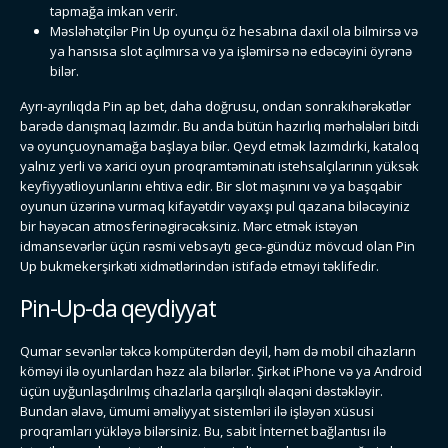
tapmağa imkan verir.
Məsləhətçilər Pin Up oyunçu öz hesabına daxil ola bilmirsə və
ya hansısa slot açılmırsa və ya işləmirsə nə edəcəyini öyrənə
bilər.
Ayrı-ayrılıqda Pin ap bet, daha doğrusu, ondan sonrakıhərəkətlər
barədə danışmaq lazımdır. Bu anda bütün hazırlıq mərhələləri bitdi
və oyunçuoynamağa başlaya bilər. Qeyd etmək lazımdırki, kataloq
yalnız yerli və xarici oyun proqramtəminatı istehsalçılarının yüksək
keyfiyyətlioyunlarını ehtiva edir. Bir slot maşınını və ya başqabir
oyunun üzərinə vurmaq kifayətdir vəyaxşı pul qazana biləcəyiniz
bir həyəcan atmosferinəgirəcəksiniz. Mərc etmək istəyən
idmansevərlər üçün rəsmi vebsaytı gecə-gündüz mövcud olan Pin
Up bukmekerşirkəti xidmətlərindən istifadə etməyi təklifedir.
Pin-Up-da qeydiyyat
Qumar sevənlər təkcə kompüterdən deyil, həm də mobil cihazların
köməyi ilə oyunlardan həzz ala bilərlər. Şirkət iPhone və ya Android
üçün uyğunlaşdırılmış cihazlarla qarşılıqlı əlaqəni dəstəkləyir.
Bundan əlavə, ümumi əməliyyat sistemləri ilə işləyən xüsusi
proqramları yükləyə bilərsiniz. Bu, sabit İnternet bağlantısı ilə