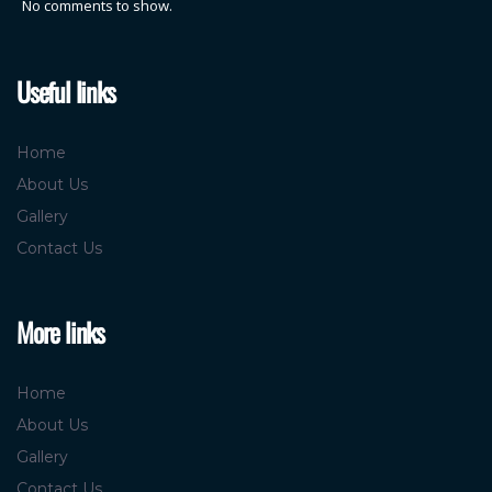
No comments to show.
Useful links
Home
About Us
Gallery
Contact Us
More links
Home
About Us
Gallery
Contact Us