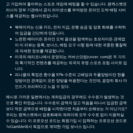
고 가입하여 좋아하는 스포츠 게임에 베팅을 할 수 있습니다. 원엑스벳은
러시아 정부 기관에서 공식 라이센스를 부여받은 온라인 도박 배팅 서비
스를 제공하는 웹사이트입니다.
북메이커는 신용 카드, 전자 지갑, 은행 송금 및 암호 화폐를 수락하
여 입금을 간단하게 만듭니다.
노련한 베터이든 온라인 도박 옵션을 탐색하는 초보자이든 관계없
이 이 리뷰는 등록, 보너스, 베팅 요구 사항 등에 대한 귀중한 통찰력
과 자세한 정보를 제공합니다.
미국의 애리조나에서 운영되는 커버스닷컴(cover. com)은 두 가지
의 획기적인 컨텐츠를 제공하는 외국의 유명 스포츠 포럼 사이트 입
니다.
피나클의 특징은 환수율 97% 수준의 고배당과 두폴양방이던 한폴
양방이던 관계없이 모든 양방을 허용한다는 것인데, 굉장히 회사 마
인드가 프리하다고 느낄 수 있다.
예시로 가까운 일본에서는 계좌입금의 경우에도 수수료가 발생하는 것
으로 확인 하었습니다. 수수료의 금액의 많고 적음을 떠나서 입금한 금액
보다 적은 금액으로 배팅을 시작한다면 처음부터 손해보는 거 아닌가요?
우리는 원엑스벳에서 암호화폐와 계좌이체 모두 수수료 없이 이용하실
수 있습니다. 이 프로모션 코드는 회원가입 시 입력하는 프로모션 코드로
1xGamble에서 독점으로 계약한 가입 보너스 입니다.