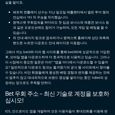
실을 말이죠.
패트릭 캔틀레이 선수는 지난 일요일 애틀랜타에서 열린 투어 챔피
언십에서 1타 차 우승을 차지했습니다.
원엑스벳 우회접속을 하더라도 첫 입금 보너스와 재충전 보너스 등
과 같은 프로모션에도 참여가 가능하며, 모든 게임 및 베팅을 할 수
있습니다.
위 안내 페이지 링크로 접속하거나 원엑스벳 홈페이제 상단 좌측에
핸드폰 누르면 다운로드 안내 페이지로 이동됩니다.
그래서 저는 bet365 미러 웹 사이트를 통해 bet365에 성공적으로 가입한
후, 모바일 앱을 다운로드하여 더 효과적으로 사용하고 있습니다. 그러나
이 시점에서 중요한 질문은 미러” “앱을 어디에서 다운로드할 수 있을까
요? 일반적으로 다운로드 링크는 즐겨찾기의 공식 웹 사이트에서 찾아볼
수 있습니다. 비단 회원들에게 풍성한 베팅 경험과 편의를 제공하는 것에
서 멈추지 않고 대내외적으로 브랜드 명성을 쌓아가는 중인 1xBet의 성
장세는 앞으로도 주목할 만하다.
Bet 우회 주소 – 최신 기술로 계정을 보호하
십시오!
IOS, 안드로이드 앱을 개발하여 모든 이용자들이 휴대전화를 이용해 편