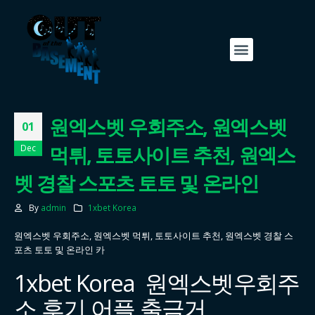
원엑스벳 우회주소, 원엑스벳
01
먹튀, 토토사이트 추천, 원엑스
Dec
벳 경찰 스포츠 토토 및 온라인
By
admin
1xbet Korea
원엑스벳 우회주소, 원엑스벳 먹튀, 토토사이트 추천, 원엑스벳 경찰 스
포츠 토토 및 온라인 카
1xbet Korea ️ 원엑스벳우회주
소 후기 어플 출금거