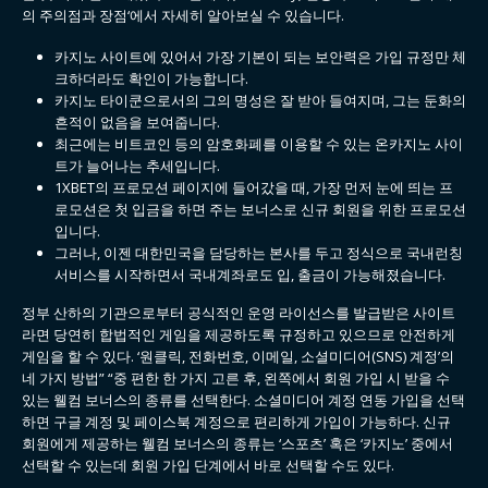
의 주의점과 장점‘에서 자세히 알아보실 수 있습니다.
카지노 사이트에 있어서 가장 기본이 되는 보안력은 가입 규정만 체
크하더라도 확인이 가능합니다.
카지노 타이쿤으로서의 그의 명성은 잘 받아 들여지며, 그는 둔화의
흔적이 없음을 보여줍니다.
최근에는 비트코인 등의 암호화폐를 이용할 수 있는 온카지노 사이
트가 늘어나는 추세입니다.
1XBET의 프로모션 페이지에 들어갔을 때, 가장 먼저 눈에 띄는 프
로모션은 첫 입금을 하면 주는 보너스로 신규 회원을 위한 프로모션
입니다.
그러나, 이젠 대한민국을 담당하는 본사를 두고 정식으로 국내런칭
서비스를 시작하면서 국내계좌로도 입, 출금이 가능해졌습니다.
정부 산하의 기관으로부터 공식적인 운영 라이선스를 발급받은 사이트
라면 당연히 합법적인 게임을 제공하도록 규정하고 있으므로 안전하게
게임을 할 수 있다. ‘원클릭, 전화번호, 이메일, 소셜미디어(SNS) 계정’의
네 가지 방법” “중 편한 한 가지 고른 후, 왼쪽에서 회원 가입 시 받을 수
있는 웰컴 보너스의 종류를 선택한다. 소셜미디어 계정 연동 가입을 선택
하면 구글 계정 및 페이스북 계정으로 편리하게 가입이 가능하다. 신규
회원에게 제공하는 웰컴 보너스의 종류는 ‘스포츠’ 혹은 ‘카지노’ 중에서
선택할 수 있는데 회원 가입 단계에서 바로 선택할 수도 있다.