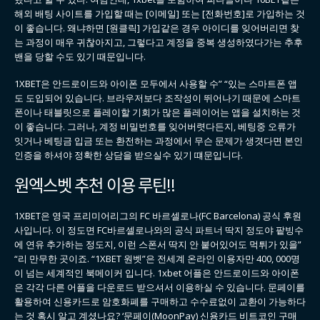
해외 배팅 사이트를 가입할 때는 [이메일] 또는 [전화번호]로 가입하는 것
이 좋습니다. 왜냐하면 [원클릭] 가입같은 경우 아이디를 잊어버리면 찾
는 과정이 매우 귀찮아지고, 그렇다고 계정을 중복 생성하였다가는 추후
밴을 당할 수도 있기 때문입니다.
1XBET은 안드로이드와 아이폰 모두에서 사용할 수” “있는 스마트폰 앱
도 도입되어 있습니다. 브라우저보다 조작성이 뛰어나기 때문에 스마트
폰이나 태블릿으로 플레이할 기회가 많은 플레이어는 앱을 설치하는 것
이 좋습니다. 그러나, 계정 비밀번호를 잊어버렷다든지, 베팅중 오류가
잇거나 베팅금 입금 또는 환전하는 과정에서 무슨 문제가 생겻다면 본인
인증을 하셔야 정확한 상담을 받으실수 있기 떄문입니다.
원엑스벳 추천 이용 루틴!!
1XBET은 영국 프리미어리그의 FC 바르셀로나(FC Barcelona) 공식 후원
사입니다. 이 정도면 FC바르셀로나와의 공식 파트너 딱지 정도야 팥빙수
에 연유 추가하는 정도지, 이런 스폰서 딱지 안 붙어있어도 먹튀가 있을”
“리 만무한 곳이죠. “1XBET 원벳”은 전세계 온라인 이용자만 400, 000명
이 넘는 세계적인 북메이커 입니다. 1xbet 어플은 안드로이드와 아이폰
은 각각 다른 어플을 다운로드 받으셔서 이용하실 수 있습니다. 문페이를
활용하여 신용카드로 암호화폐를 구매하고 수수료없이 교환이 가능하다
는 것 혹시 알고 계셨나요? ‘문페이(MoonPay) 신용카드 비트코인 구매