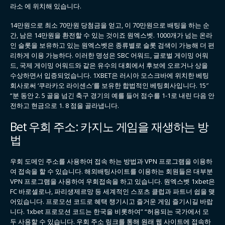
라소 에 위치해 있습니다.
14만원으로 최소 70만원 당첨금을 얻고, 이 70만원으로 배팅을 하는 순
간, 남은 14만원을 환전할 수 있는 것이죠 원엑스벳. 1000개가 넘는 온라
인 슬롯을 보유하고 있는 원엑스벳은 종류별로 슬롯 검색이 가능해 더 편
리하게 이용 가능하다. 이러한 명성은 SBC 어워드, 글로벌 게이밍 어워
드, 국제 게이밍 어워드와 같은 유수의 대회에서 후보에 오르거나 상을
수상하면서 입증되었습니다. 1XBET은 러시아 모스크바에 위치한 베팅
회사로써 ‘쿠라카오 라이센스’를 보유한 합법적인 베팅회사입니다. 15″
“분 동안 2. 5 골을 넘긴 축구 경기의 예를 들어 점수를 1-1로 내린 다음 안
전하고 현금으로 1. 8 점을 골라냅니다.
Bet 우회 주소: 카지노 게임을 재생하는 방
법
우회 도메인 주소를 사용하여 접속 하는 방법과 VPN 프로그램을 이용하
여 접속을 할 수 있습니다. 해외배팅사이트를 이용하는 회원들은 대부분
VPN 프로그램을 사용하여 우회접속을 하고 있습니다. 원엑스벳 1xbet은
FC 바로셀로나, 파리생제르망 등 세계적인 스포츠 클럽과 파트너 쉽을 맺
어있습니다. 프로모션 코드로 혜택 챙기시고 즐거운 게임 즐기시길 바랍
니다. 1xbet 프로모션 코드는 한국을 비롯하여” “허용되는 국가에서 모
두 사용할 수 있습니다. 우회 주소 링크를 통해 원래 웹 사이트에 접속하