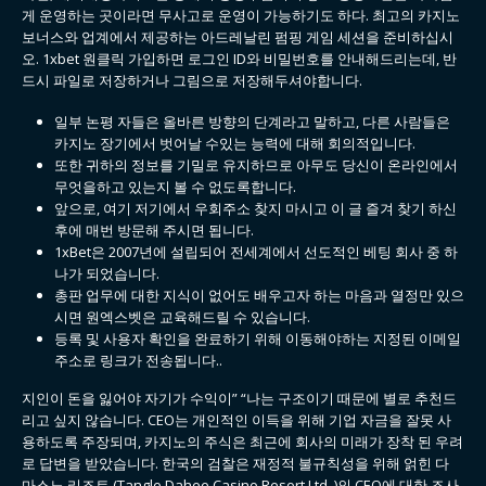
게 운영하는 곳이라면 무사고로 운영이 가능하기도 하다. 최고의 카지노
보너스와 업계에서 제공하는 아드레날린 펌핑 게임 세션을 준비하십시
오. 1xbet 원클릭 가입하면 로그인 ID와 비밀번호를 안내해드리는데, 반
드시 파일로 저장하거나 그림으로 저장해두셔야합니다.
일부 논평 자들은 올바른 방향의 단계라고 말하고, 다른 사람들은
카지노 장기에서 벗어날 수있는 능력에 대해 회의적입니다.
또한 귀하의 정보를 기밀로 유지하므로 아무도 당신이 온라인에서
무엇을하고 있는지 볼 수 없도록합니다.
앞으로, 여기 저기에서 우회주소 찾지 마시고 이 글 즐겨 찾기 하신
후에 매번 방문해 주시면 됩니다.
1xBet은 2007년에 설립되어 전세계에서 선도적인 베팅 회사 중 하
나가 되었습니다.
총판 업무에 대한 지식이 없어도 배우고자 하는 마음과 열정만 있으
시면 원엑스벳은 교육해드릴 수 있습니다.
등록 및 사용자 확인을 완료하기 위해 이동해야하는 지정된 이메일
주소로 링크가 전송됩니다..
지인이 돈을 잃어야 자기가 수익이” “나는 구조이기 때문에 별로 추천드
리고 싶지 않습니다. CEO는 개인적인 이득을 위해 기업 자금을 잘못 사
용하도록 주장되며, 카지노의 주식은 최근에 회사의 미래가 장착 된 우려
로 답변을 받았습니다. 한국의 검찰은 재정적 불규칙성을 위해 얽힌 다
마스노 리조트 (Tangle Dahee Casino Resort Ltd. )의 CEO에 대한 조사