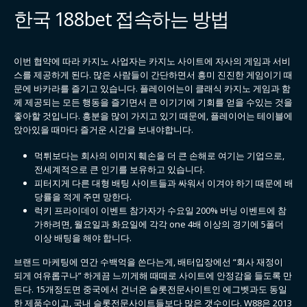
한국 188bet 접속하는 방법
이번 협약에 따라 카지노 사업자는 카지노 사이트에 자사의 게임과 서비
스를 제공하게 된다. 많은 사람들이 간단하면서 흥미 진진한 게임이기 때
문에 바카라를 즐기고 있습니다. 플레이어는이 클래식 카지노 게임과 함
께 제공되는 모든 행동을 즐기면서 큰 이기기에 기회를 얻을 수있는 것을
좋아할 것입니다. 흥분을 많이 가지고 있기 때문에, 플레이어는 테이블에
앉아있을 때마다 즐거운 시간을 보내야합니다.
먹튀보다는 회사의 이미지 훼손을 더 큰 손해로 여기는 기업으로,
전세계적으로 큰 인기를 보유하고 있습니다.
피터지게 다른 대형 배팅 사이트들과 싸워서 이겨야 하기 때문에 배
당률을 적게 주면 망한다.
럭키 프라이데이 이벤트 참가자가 수요일 200% 버닝 이벤트에 참
가하려면, 월요일과 화요일에 각각 one 4배 이상의 경기에 5폴더
이상 배팅을 해야 합니다.
브랜드 마케팅에 연간 수백억을 쓴다는게, 배터입장에선 “회사 재정이
되게 여유롭구나” 하게끔 느끼게해 때때로 사이트에 안정감을 들도록 만
든다. 15개정도면 중국에서 건너온 슬롯전문사이트인 에그벳과도 동일
한 제품수이고, 국내 슬롯전문사이트들보다 많은 갯수이다. W88은 2013