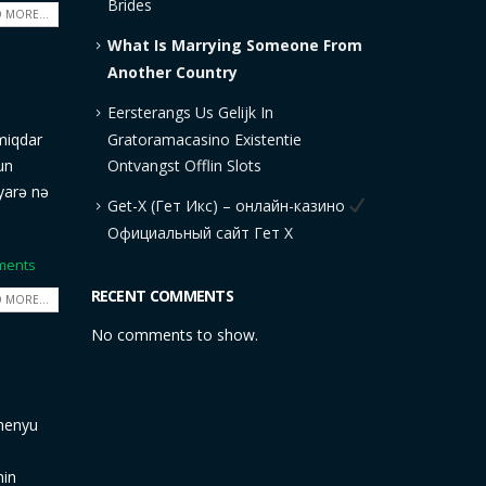
Brides
 MORE...
What Is Marrying Someone From
Another Country
q
Eersterangs Us Gelijk In
miqdar
Gratoramacasino Existentie
un
Ontvangst Offlin Slots
yarə nə
Get-X (Гет Икс) – онлайн-казино
Официальный сайт Гет Х
ments
RECENT COMMENTS
 MORE...
No comments to show.
 menyu
nin