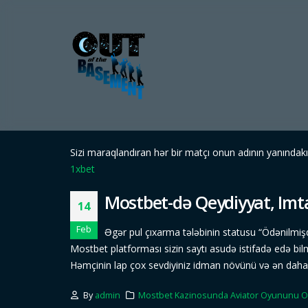
Sizi maraqlandıran hər bir matçı onun adının yanındakı 
1xbet
Mostbet-də Qeydiyyat, Im
14
Feb
Əgər pul çıxarma tələbinin statusu “Ödənilmişdir
Mostbet platforması sizin saytı asudə istifadə edə bil
Həmçinin lap çox sevdiyiniz idman növünü və ən dah
By
admin
Mostbet Kazinosunda Aviator Oyununu Oy