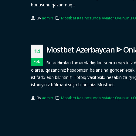
bоnusunu qаzаnmаq...
By
admin
Mostbet Kazinosunda Aviator Oyununu Oy
Mostbet Azerbaycan ᐈ Onla
14
Feb
Bu addımları tamamladıqdan sonra mərciniz d
olarsa, qazancınız hesabınızın balansına göndəriləcək.
istifadə edə bilərsiniz. Tətbiq vasitəsilə hesabınıza g
istədiyiniz bölməni seçə bilərsiniz. Mostbet...
By
admin
Mostbet Kazinosunda Aviator Oyununu Oy