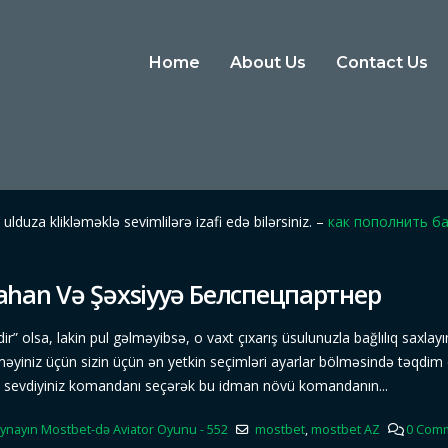
Home
About Us
Contact Us
ulduza klikləməklə sevimlilərə izafi edə bilərsiniz. –
как пополнить б
tahan Və Şəxsiyyə Белспецпартнер
” olsa, lakin pul gəlməyibsə, o vaxt çıxarış üsulunuzla bağlılıq saxlayı
məyiniz üçün sizin üçün ən yetkin seçimləri ayarlar bölməsində təqdim 
a sevdiyiniz komandanı seçərək bu idman növü komandanın...
nayın Mostbet-də Aviator Oyunu - 552
mostbet
,
mostbet AZ
0 Com