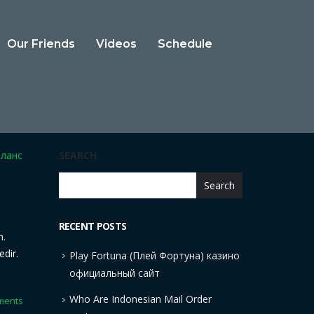
Our Friends
Videos
Schedule
аланс
SEARCH
Search
RECENT POSTS
n.
edir.
Play Fortuna (Плей Фортуна) казино
официальный сайт
Who Are Indonesian Mail Order
ments